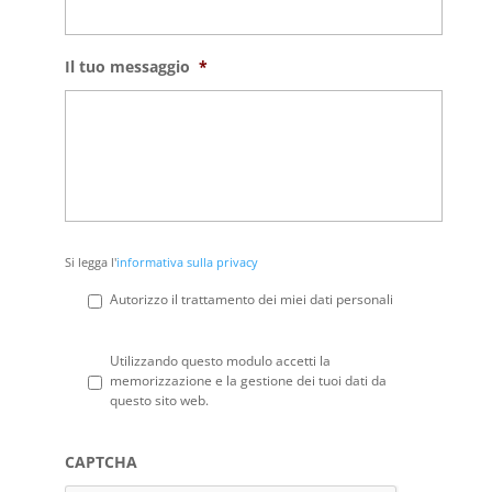
Il tuo messaggio
*
Si
Si legga l'
informativa sulla privacy
legga
l'informativa
Autorizzo il trattamento dei miei dati personali
sulla
privacy
*
Privacy
*
Utilizzando questo modulo accetti la
memorizzazione e la gestione dei tuoi dati da
questo sito web.
CAPTCHA