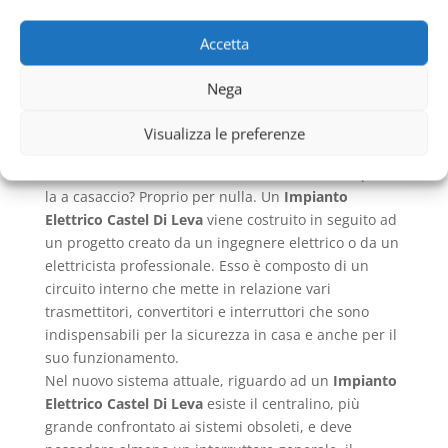
essere importante sia oggi che per il futuro del
pianeta stesso.
Accetta
Impianto Elettrico Castel Di
Leva
caratteristiche
Nega
Quali sono gli elementi di un
Impianto Elettrico
Visualizza le preferenze
Castel Di Leva
? Si tratta solo di fili che conducono la
corrente necessaria in casa? I cavi sono messi qua e
la a casaccio? Proprio per nulla. Un
Impianto
Elettrico Castel Di Leva
viene costruito in seguito ad
un progetto creato da un ingegnere elettrico o da un
elettricista professionale. Esso è composto di un
circuito interno che mette in relazione vari
trasmettitori, convertitori e interruttori che sono
indispensabili per la sicurezza in casa e anche per il
suo funzionamento.
Nel nuovo sistema attuale, riguardo ad un
Impianto
Elettrico Castel Di Leva
esiste il centralino, più
grande confrontato ai sistemi obsoleti, e deve