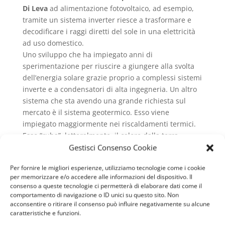
Di Leva
ad alimentazione fotovoltaico, ad esempio,
tramite un sistema inverter riesce a trasformare e
decodificare i raggi diretti del sole in una elettricità
ad uso domestico.
Uno sviluppo che ha impiegato anni di
sperimentazione per riuscire a giungere alla svolta
dell’energia solare grazie proprio a complessi sistemi
inverte e a condensatori di alta ingegneria. Un altro
sistema che sta avendo una grande richiesta sul
mercato è il sistema geotermico. Esso viene
impiegato maggiormente nei riscaldamenti termici.
Esso “ruba”, letteralmente, il calore dalla terra
tramite dei sensori e, sempre con un sistema
Gestisci Consenso Cookie
alternativo di condensazione, crea il calore
Per fornire le migliori esperienze, utilizziamo tecnologie come i cookie
necessario da impiegare nel proprio impianto di
per memorizzare e/o accedere alle informazioni del dispositivo. Il
riscaldamento.
consenso a queste tecnologie ci permetterà di elaborare dati come il
Questi sono solo alcuni esempi di come un
Impianto
comportamento di navigazione o ID unici su questo sito. Non
acconsentire o ritirare il consenso può influire negativamente su alcune
Elettrico Castel Di Leva
sia “cresciuto” negli anni ed
caratteristiche e funzioni.
abbia avuto una evoluzione storica che continua ad