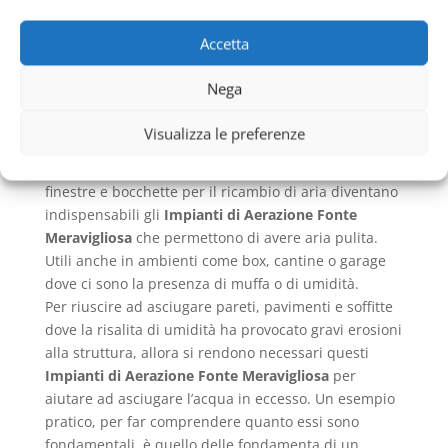
Approfondimento su
Impianti di Aerazione
Accetta
Fonte Meravigliosa
Nega
Impianti di Aerazione
Fonte Meravigliosa
Visualizza le preferenze
In luoghi che sono chiusi o completamenti privi di
finestre e bocchette per il ricambio di aria diventano
indispensabili gli
Impianti di Aerazione Fonte
Meravigliosa
che permettono di avere aria pulita.
Utili anche in ambienti come box, cantine o garage
dove ci sono la presenza di muffa o di umidità.
Per riuscire ad asciugare pareti, pavimenti e soffitte
dove la risalita di umidità ha provocato gravi erosioni
alla struttura, allora si rendono necessari questi
Impianti di Aerazione Fonte Meravigliosa
per
aiutare ad asciugare l’acqua in eccesso. Un esempio
pratico, per far comprendere quanto essi sono
fondamentali, è quello delle fondamenta di un