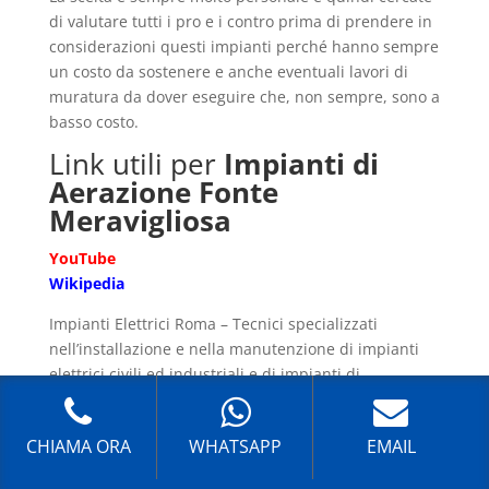
di valutare tutti i pro e i contro prima di prendere in
considerazioni questi impianti perché hanno sempre
un costo da sostenere e anche eventuali lavori di
muratura da dover eseguire che, non sempre, sono a
basso costo.
Link utili per
Impianti di
Aerazione Fonte
Meravigliosa
YouTube
Wikipedia
Impianti Elettrici Roma – Tecnici specializzati
nell’installazione e nella manutenzione di impianti
elettrici civili ed industriali e di impianti di
condizionamento.
CHIAMA ORA
WHATSAPP
EMAIL
I nostri servizi a Roma