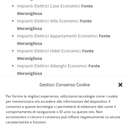
Impianti Elettrici Case Economici
Fonte
Meravigliosa
Impianti Elettrici Ville Economici
Fonte
Meravigliosa
Impianti Elettrici Appartamenti Economici
Fonte
Meravigliosa
Impianti Elettrici Hotel Economici
Fonte
Meravigliosa
Impianti Elettrici Alberghi Economici
Fonte
Meravigliosa
Impianti Elettrici Bar Economici
Fonte
Gestisci Consenso Cookie
Meravigliosa
Impianti Elettrici Case Di Riposo Economici
Fonte
Per fornire le migliori esperienze, utilizziamo tecnologie come i cookie
per memorizzare e/o accedere alle informazioni del dispositivo. Il
Meravigliosa
consenso a queste tecnologie ci permetterà di elaborare dati come il
Impianti Elettrici Abitazioni Economici
Fonte
comportamento di navigazione o ID unici su questo sito. Non
acconsentire o ritirare il consenso può influire negativamente su alcune
Meravigliosa
caratteristiche e funzioni.