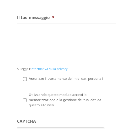
Il tuo messaggio
*
Si
Si legga l'
informativa sulla privacy
legga
l'informativa
Autorizzo il trattamento dei miei dati personali
sulla
privacy
*
Privacy
*
Utilizzando questo modulo accetti la
memorizzazione e la gestione dei tuoi dati da
questo sito web.
CAPTCHA