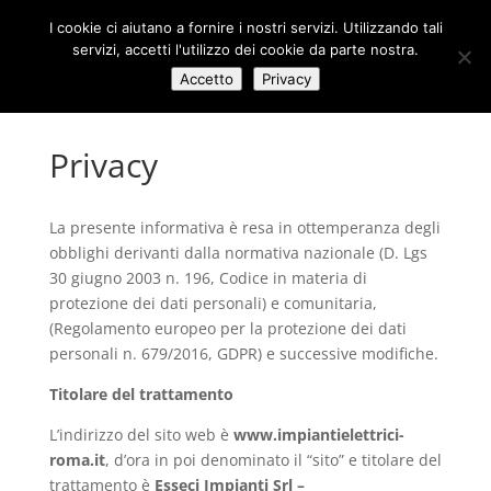
I cookie ci aiutano a fornire i nostri servizi. Utilizzando tali
servizi, accetti l'utilizzo dei cookie da parte nostra.
Accetto
Privacy
Privacy
La presente informativa è resa in ottemperanza degli
obblighi derivanti dalla normativa nazionale (D. Lgs
30 giugno 2003 n. 196, Codice in materia di
protezione dei dati personali) e comunitaria,
(Regolamento europeo per la protezione dei dati
personali n. 679/2016, GDPR) e successive modifiche.
Titolare del trattamento
L’indirizzo del sito web è
www.impiantielettrici-
roma.it
, d’ora in poi denominato il “sito” e titolare del
trattamento è
Esseci Impianti Srl
–