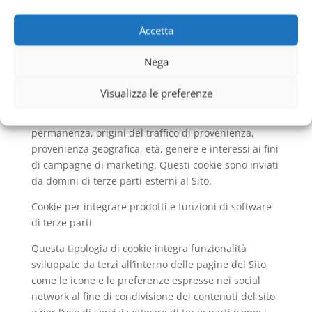
Sito e per rendere i contenuti più interessanti ed
attinenti ai desideri dell’utenza. I cookie analitici
Accetta
sono inviati dal Sito Stesso o da domini di terze parti.
Cookie di analisi di servizi di terze parti
Nega
Questi cookie sono utilizzati al fine di raccogliere
Visualizza le preferenze
informazioni sull’uso del Sito da parte degli utenti in
forma anonima quali: pagine visitate, tempo di
permanenza, origini del traffico di provenienza,
provenienza geografica, età, genere e interessi ai fini
di campagne di marketing. Questi cookie sono inviati
da domini di terze parti esterni al Sito.
Cookie per integrare prodotti e funzioni di software
di terze parti
Questa tipologia di cookie integra funzionalità
sviluppate da terzi all’interno delle pagine del Sito
come le icone e le preferenze espresse nei social
network al fine di condivisione dei contenuti del sito