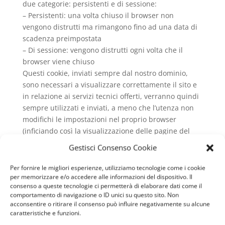
due categorie: persistenti e di sessione:
– Persistenti: una volta chiuso il browser non
vengono distrutti ma rimangono fino ad una data di
scadenza preimpostata
– Di sessione: vengono distrutti ogni volta che il
browser viene chiuso
Questi cookie, inviati sempre dal nostro dominio,
sono necessari a visualizzare correttamente il sito e
in relazione ai servizi tecnici offerti, verranno quindi
sempre utilizzati e inviati, a meno che l’utenza non
modifichi le impostazioni nel proprio browser
(inficiando così la visualizzazione delle pagine del
sito).
Gestisci Consenso Cookie
Cookie analitici
Per fornire le migliori esperienze, utilizziamo tecnologie come i cookie
per memorizzare e/o accedere alle informazioni del dispositivo. Il
I cookie in questa categoria vengono utilizzati per
consenso a queste tecnologie ci permetterà di elaborare dati come il
collezionare informazioni sull’uso del sito. Questo
comportamento di navigazione o ID unici su questo sito. Non
sito userà queste informazioni in merito ad analisi
acconsentire o ritirare il consenso può influire negativamente su alcune
caratteristiche e funzioni.
statistiche anonime al fine di migliorare l’utilizzo del