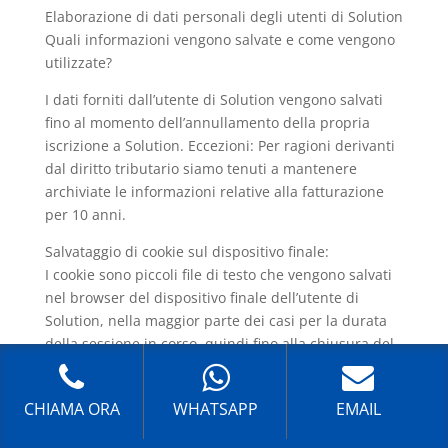
Elaborazione di dati personali degli utenti di Solution
Quali informazioni vengono salvate e come vengono
utilizzate?
I dati forniti dall’utente di Solution vengono salvati
fino al momento dell’annullamento della propria
iscrizione a Solution. Eccezioni: Per ragioni derivanti
dal diritto tributario siamo tenuti a mantenere
archiviate le informazioni relative alla fatturazione
per 10 anni.
Salvataggio di cookie sul dispositivo finale:
I cookie sono piccoli file di testo che vengono salvati
nel browser del dispositivo finale dell’utente di
Solution, nella maggior parte dei casi per la durata
della sessione in corso, quindi fino alla chiusura del
browser, ma in alcuni casi anche oltre. Una
panoramica completa dei cookie da noi utilizzati e
CHIAMA ORA
WHATSAPP
EMAIL
l’opzione di negare il consenso all’elaborazione di
dati tramite cookie (“disabilitazione”) possono essere