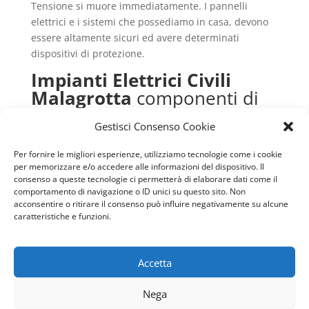
Tensione si muore immediatamente. I pannelli
elettrici e i sistemi che possediamo in casa, devono
essere altamente sicuri ed avere determinati
dispositivi di protezione.
Impianti Elettrici Civili
Malagrotta
componenti di
sicurezza
Gestisci Consenso Cookie
Intorno agli
Impianti Elettrici Civili Malagrotta
Per fornire le migliori esperienze, utilizziamo tecnologie come i cookie
ruotano una serie di normative, leggi e controlli che
per memorizzare e/o accedere alle informazioni del dispositivo. Il
hanno come obiettivo finale quello di proteggere la
consenso a queste tecnologie ci permetterà di elaborare dati come il
salute degli utenti che li utilizzano. Non a caso la CEI
comportamento di navigazione o ID unici su questo sito. Non
ha eseguito numerose ricerche e studi approfonditi
acconsentire o ritirare il consenso può influire negativamente su alcune
caratteristiche e funzioni.
sulle caratteristiche dei sistemi elettrici e dei danni
che essi possono provocare.
Ogni impianto deve avere un progetto, per la sua
Accetta
costruzione, che viene creato da un ingegnere
elettrico che vada a rispettare tutti i singoli aspetti e
Nega
i componenti pericolosi. Ogni circuito e cavo non è