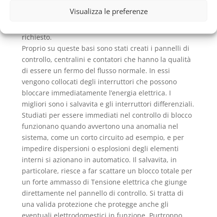
un isolante ma un conduttore di elettricità che ha
Visualizza le preferenze
come scopo finale quello di far defluire
correttamente e velocemente il flusso di Tensione
richiesto.
Proprio su queste basi sono stati creati i pannelli di
controllo, centralini e contatori che hanno la qualità
di essere un fermo del flusso normale. In essi
vengono collocati degli interruttori che possono
bloccare immediatamente l’energia elettrica. I
migliori sono i salvavita e gli interruttori differenziali.
Studiati per essere immediati nel controllo di blocco
funzionano quando avvertono una anomalia nel
sistema, come un corto circuito ad esempio, e per
impedire dispersioni o esplosioni degli elementi
interni si azionano in automatico. Il salvavita, in
particolare, riesce a far scattare un blocco totale per
un forte ammasso di Tensione elettrica che giunge
direttamente nel pannello di controllo. Si tratta di
una valida protezione che protegge anche gli
eventuali elettrodomestici in funzione. Purtroppo