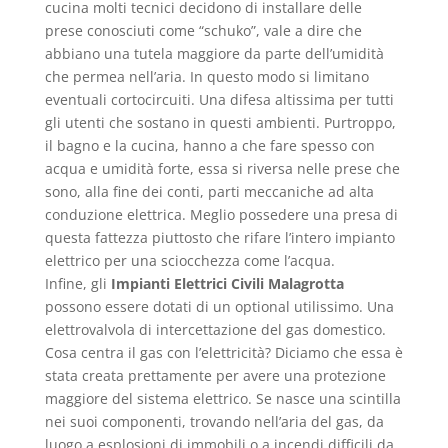
cucina molti tecnici decidono di installare delle
prese conosciuti come “schuko”, vale a dire che
abbiano una tutela maggiore da parte dell’umidità
che permea nell’aria. In questo modo si limitano
eventuali cortocircuiti. Una difesa altissima per tutti
gli utenti che sostano in questi ambienti. Purtroppo,
il bagno e la cucina, hanno a che fare spesso con
acqua e umidità forte, essa si riversa nelle prese che
sono, alla fine dei conti, parti meccaniche ad alta
conduzione elettrica. Meglio possedere una presa di
questa fattezza piuttosto che rifare l’intero impianto
elettrico per una sciocchezza come l’acqua.
Infine, gli
Impianti Elettrici Civili Malagrotta
possono essere dotati di un optional utilissimo. Una
elettrovalvola di intercettazione del gas domestico.
Cosa centra il gas con l’elettricità? Diciamo che essa è
stata creata prettamente per avere una protezione
maggiore del sistema elettrico. Se nasce una scintilla
nei suoi componenti, trovando nell’aria del gas, da
luogo a esplosioni di immobili o a incendi difficili da