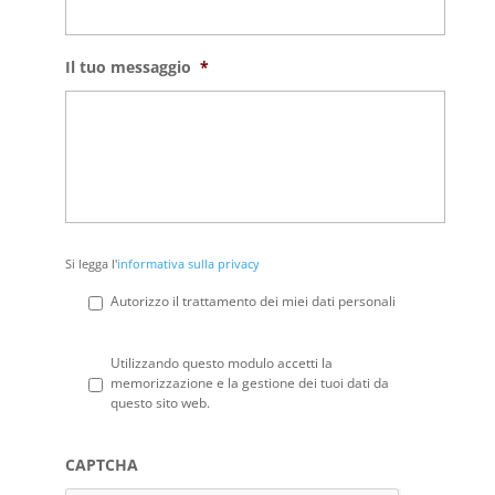
Il tuo messaggio
*
Si
Si legga l'
informativa sulla privacy
legga
l'informativa
Autorizzo il trattamento dei miei dati personali
sulla
privacy
*
Privacy
*
Utilizzando questo modulo accetti la
memorizzazione e la gestione dei tuoi dati da
questo sito web.
CAPTCHA