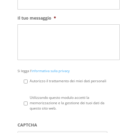
Il tuo messaggio
*
Si
Si legga l'
informativa sulla privacy
legga
l'informativa
Autorizzo il trattamento dei miei dati personali
sulla
privacy
*
Privacy
*
Utilizzando questo modulo accetti la
memorizzazione e la gestione dei tuoi dati da
questo sito web.
CAPTCHA