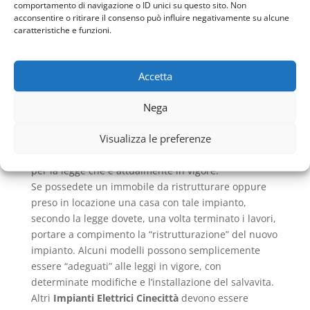
comportamento di navigazione o ID unici su questo sito. Non
elettrodomestici attuali che, anche se sono a basso
acconsentire o ritirare il consenso può influire negativamente su alcune
consumo, usandoli simultaneamente possono creare
caratteristiche e funzioni.
corti circuiti oppure anche il blocco del contatore.
A questi sistemi manca la messa a terra che in caso
di un sovraccarico scarica a terra l’elettricità che si è
Accetta
accumulata senza danneggiare altri fili o effettuare
Nega
corto circuiti. Non posseggono nemmeno il salvavita
che è essenziale negli ambienti domestici, poiché è
Visualizza le preferenze
un aiuto notevole per la sicurezza umana. Senza di
esso non sarebbe nemmeno possibile vivere in casa
per la legge che è attualmente in vigore.
Se possedete un immobile da ristrutturare oppure
preso in locazione una casa con tale impianto,
secondo la legge dovete, una volta terminato i lavori,
portare a compimento la “ristrutturazione” del nuovo
impianto. Alcuni modelli possono semplicemente
essere “adeguati” alle leggi in vigore, con
determinate modifiche e l’installazione del salvavita.
Altri
Impianti Elettrici Cinecittà
devono essere