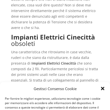
elencate, cosa vuol dire questo? Non si deve mai
intervenire direttamente perché il sistema elettrico
deve essere denunciato agli enti competenti e
dichiarare la potenza di Tensione che si desidera
avere o che si ha.
Impianti Elettrici Cinecittà
obsoleti
Una caratteristica che ritroviamo in case vecchie,
ruderi o che siano da ristrutturare, è data dalla
presenza di
Impianti Elettrici Cinecittà
che sono
composti da 2 fili. Particolarmente pericolosi si tratta
dei primi sistemi usati nelle case che erano
essenziali. Si tratta di un collegamento al pannello di
controllo, dove c’è il contatore, che ha solo due fili
Gestisci Consenso Cookie
per la conduzione di corrente in tutta la casa.
Un impianto assolutamente non a norma di legge,
Per fornire le migliori esperienze, utilizziamo tecnologie come i cookie
pericoloso per gli utenti che sono in casa, non in
per memorizzare e/o accedere alle informazioni del dispositivo. Il
consenso a queste tecnologie ci permetterà di elaborare dati come il
grado di supportare l’alimentazione degli