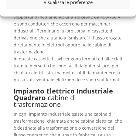
Visualizza le preferenze
maggiore erogazione di elettricità.
I cavi di un
Impianto Elettrico Industriale Quadraro
sopportano mediamente una Tensione da 450/750 V
e sono conduttori che occorrono per macchinari
industriali. Terminano la loro corsa in cassette di
derivazione che aiutano a “smistare” il flusso erogato
direttamente in elettrodi oppure nelle cabine di
trasformazione.
In queste cassette i cavi vengono fermati ed allacciati
tramite morsetti che sono facili da poter sfilare, per
chi è un elettricista, ma molto saldi da mantenere la
presa sull’eventuale elettrodo dove sono stai fermati.
Impianto Elettrico Industriale
Quadraro
cabine di
trasformazione
In ogni impianto industriale esiste una cabina di
trasformazione, chiamata anche cabina elettrica, che
è destinata alla trasformazione o conversione del
flusso energetico che giunge in fabbrica. La sua