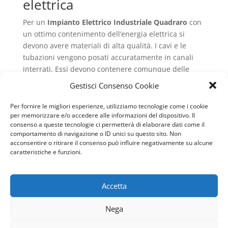
elettrica
Per un
Impianto Elettrico Industriale Quadraro
con
un ottimo contenimento dell’energia elettrica si
devono avere materiali di alta qualità. I cavi e le
tubazioni vengono posati accuratamente in canali
interrati. Essi devono contenere comunque delle
prese di aria per riuscire a raffreddarli in caso di alta
Gestisci Consenso Cookie
tensione o di un uso continuo.
I tubi, in particolare, devono essere totalmente
Per fornire le migliori esperienze, utilizziamo tecnologie come i cookie
per memorizzare e/o accedere alle informazioni del dispositivo. Il
isolanti, quindi avranno delle guaine di poliuretano
consenso a queste tecnologie ci permetterà di elaborare dati come il
espanso. Totalmente ignifughi per impedire ad
comportamento di navigazione o ID unici su questo sito. Non
eventuali incendi di riuscire a danneggiarli. Nelle
acconsentire o ritirare il consenso può influire negativamente su alcune
tubazioni si devono collocare i cavi che possono
caratteristiche e funzioni.
essere più o meno grandi, essi devono comunque
essere facili da sfilare per una eventuale
Accetta
manutenzione, sostituzione oppure revisione. Di
media i tubi devono essere di 20 mm, ma molto
Nega
dipende dalla grandezza anche della fabbrica che
possono avere dei macchinari che richiedono una