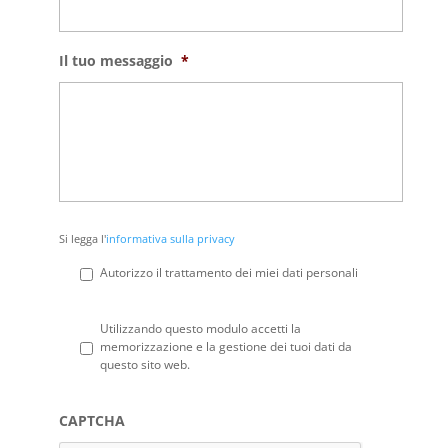
Il tuo messaggio
*
Si
Si legga l'
informativa sulla privacy
legga
l'informativa
Autorizzo il trattamento dei miei dati personali
sulla
privacy
*
Privacy
*
Utilizzando questo modulo accetti la
memorizzazione e la gestione dei tuoi dati da
questo sito web.
CAPTCHA