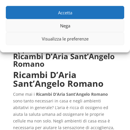
Romano
Impianti Elettrici Case Di Riposo Economici
Accetta
Sant’Angelo Romano
Nega
Impianti Elettrici Abitazioni Economici
Sant’Angelo
Romano
Visualizza le preferenze
Approfondimento su
Ricambi D’Aria Sant’Angelo
Romano
Ricambi D’Aria
Sant’Angelo Romano
Come mai i
Ricambi D’Aria Sant’Angelo Romano
sono tanto necessari in casa e negli ambienti
abitativi in generale? L’aria è ricca di ossigeno ed
aiuta la saluta umana ad ossigenare le proprie
cellule ma non solo. Negli ambienti di casa essa è
necessaria per aiutare la sensazione di accoglienza,