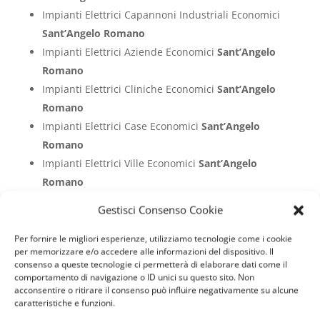
Impianti Elettrici Capannoni Industriali Economici
Sant’Angelo Romano
Impianti Elettrici Aziende Economici
Sant’Angelo
Romano
Impianti Elettrici Cliniche Economici
Sant’Angelo
Romano
Impianti Elettrici Case Economici
Sant’Angelo
Romano
Impianti Elettrici Ville Economici
Sant’Angelo
Romano
Impianti Elettrici Appartamenti Economici
Gestisci Consenso Cookie
Sant’Angelo Romano
Impianti Elettrici Hotel Economici
Sant’Angelo
Per fornire le migliori esperienze, utilizziamo tecnologie come i cookie
per memorizzare e/o accedere alle informazioni del dispositivo. Il
Romano
consenso a queste tecnologie ci permetterà di elaborare dati come il
Impianti Elettrici Alberghi Economici
Sant’Angelo
comportamento di navigazione o ID unici su questo sito. Non
acconsentire o ritirare il consenso può influire negativamente su alcune
Romano
caratteristiche e funzioni.
Impianti Elettrici Bar Economici
Sant’Angelo