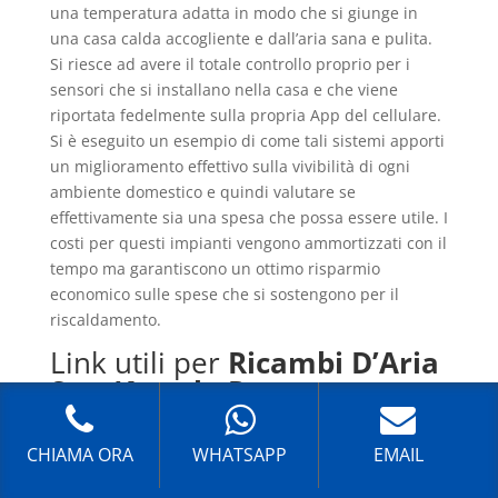
una temperatura adatta in modo che si giunge in
una casa calda accogliente e dall’aria sana e pulita.
Si riesce ad avere il totale controllo proprio per i
sensori che si installano nella casa e che viene
riportata fedelmente sulla propria App del cellulare.
Si è eseguito un esempio di come tali sistemi apporti
un miglioramento effettivo sulla vivibilità di ogni
ambiente domestico e quindi valutare se
effettivamente sia una spesa che possa essere utile. I
costi per questi impianti vengono ammortizzati con il
tempo ma garantiscono un ottimo risparmio
economico sulle spese che si sostengono per il
riscaldamento.
Link utili per
Ricambi D’Aria
Sant’Angelo Romano
YouTube
CHIAMA ORA
WHATSAPP
EMAIL
Wikipedia
Impianti Elettrici Roma – Tecnici specializzati