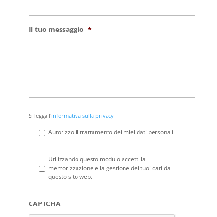
Il tuo messaggio
*
Si
Si legga l'
informativa sulla privacy
legga
l'informativa
Autorizzo il trattamento dei miei dati personali
sulla
privacy
*
Privacy
*
Utilizzando questo modulo accetti la
memorizzazione e la gestione dei tuoi dati da
questo sito web.
CAPTCHA