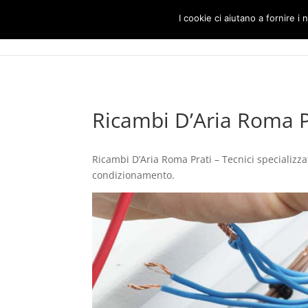
I cookie ci aiutano a fornire i n
Ricambi D’Aria Roma P
Ricambi D’Aria Roma Prati – Tecnici specializzati
condizionamento.