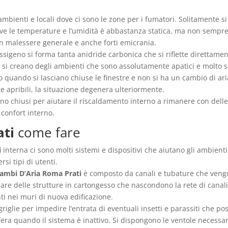
mbienti e locali dove ci sono le zone per i fumatori. Solitamente si
dove le temperature e l’umidità è abbastanza statica, ma non semp
n malessere generale e anche forti emicrania.
sigeno si forma tanta anidride carbonica che si riflette direttament
si creano degli ambienti che sono assolutamente apatici e molto s
 quando si lasciano chiuse le finestre e non si ha un cambio di ar
e apribili, la situazione degenera ulteriormente.
no chiusi per aiutare il riscaldamento interno a rimanere con dell
confort interno.
ati
come fare
i
interna ci sono molti sistemi e dispositivi che aiutano gli ambienti
rsi tipi di utenti.
cambi D’Aria Roma Prati
è composto da canali e tubature che vengono
are delle strutture in cartongesso che nascondono la rete di canali
ti nei muri di nuova edificazione.
 griglie per impedire l’entrata di eventuali insetti e parassiti che 
fera quando il sistema è inattivo. Si dispongono le ventole necessar