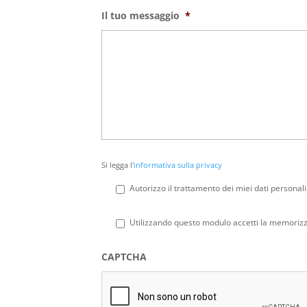
Il tuo messaggio
*
Si
Si legga l'
informativa sulla privacy
legga
l'informativa
Autorizzo il trattamento dei miei dati personali
sulla
privacy
*
Privacy
*
Utilizzando questo modulo accetti la memorizza
CAPTCHA