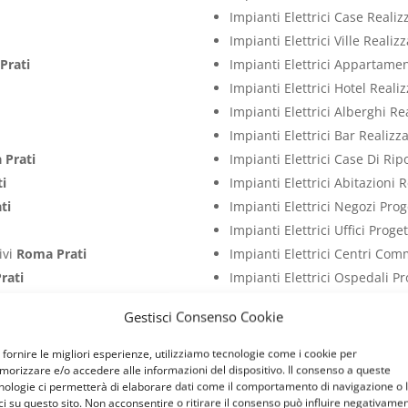
Impianti Elettrici Case Reali
Impianti Elettrici Ville Reali
Prati
Impianti Elettrici Appartame
Impianti Elettrici Hotel Real
Impianti Elettrici Alberghi R
Impianti Elettrici Bar Realiz
 Prati
Impianti Elettrici Case Di Ri
i
Impianti Elettrici Abitazioni 
ti
Impianti Elettrici Negozi Pro
i
Impianti Elettrici Uffici Prog
ivi
Roma Prati
Impianti Elettrici Centri Com
rati
Impianti Elettrici Ospedali P
a Prati
Impianti Elettrici Studi Medi
Gestisci Consenso Cookie
Prati
Impianti Elettrici Ristoranti 
ati
Impianti Elettrici Palestre P
 fornire le migliori esperienze, utilizziamo tecnologie come i cookie per
orizzare e/o accedere alle informazioni del dispositivo. Il consenso a queste
tivi
Roma Prati
Impianti Elettrici Attività C
nologie ci permetterà di elaborare dati come il comportamento di navigazione o 
entivi
Roma Prati
Impianti Elettrici Capannoni 
ci su questo sito. Non acconsentire o ritirare il consenso può influire negativame