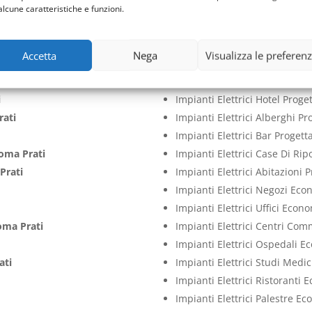
ati
Impianti Elettrici Aziende Pr
alcune caratteristiche e funzioni.
ati
Impianti Elettrici Cliniche P
Impianti Elettrici Case Proge
Accetta
Nega
Visualizza le preferen
Impianti Elettrici Ville Proge
ma Prati
Impianti Elettrici Appartame
i
Impianti Elettrici Hotel Prog
rati
Impianti Elettrici Alberghi P
Impianti Elettrici Bar Proget
oma Prati
Impianti Elettrici Case Di Ri
Prati
Impianti Elettrici Abitazioni
Impianti Elettrici Negozi Ec
Impianti Elettrici Uffici Econ
oma Prati
Impianti Elettrici Centri Co
Impianti Elettrici Ospedali 
ati
Impianti Elettrici Studi Medi
Impianti Elettrici Ristoranti
Impianti Elettrici Palestre E