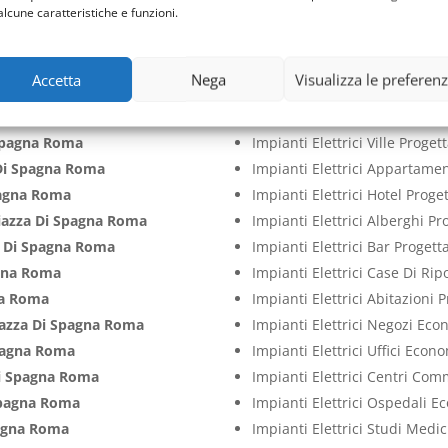
Di Spagna Roma
Impianti Elettrici Capannoni 
alcune caratteristiche e funzioni.
Di Spagna Roma
Roma
Spagna Roma
Impianti Elettrici Aziende Pr
Accetta
Nega
Visualizza le preferen
Spagna Roma
Impianti Elettrici Cliniche P
azza Di Spagna Roma
Impianti Elettrici Case Proge
 Spagna Roma
Impianti Elettrici Ville Proge
Di Spagna Roma
Impianti Elettrici Appartame
pagna Roma
Impianti Elettrici Hotel Prog
iazza Di Spagna Roma
Impianti Elettrici Alberghi P
a Di Spagna Roma
Impianti Elettrici Bar Proget
agna Roma
Impianti Elettrici Case Di Ri
na Roma
Impianti Elettrici Abitazioni
iazza Di Spagna Roma
Impianti Elettrici Negozi Ec
pagna Roma
Impianti Elettrici Uffici Econ
Di Spagna Roma
Impianti Elettrici Centri Co
Spagna Roma
Impianti Elettrici Ospedali 
pagna Roma
Impianti Elettrici Studi Medi