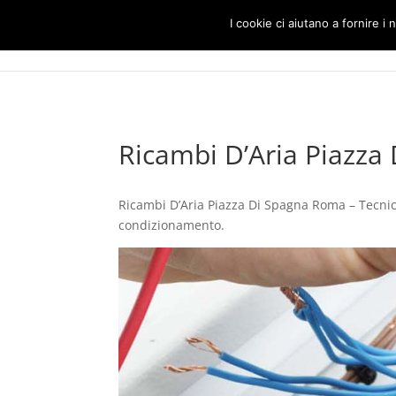
I cookie ci aiutano a fornire i n
Ricambi D’Aria Piazza
Ricambi D’Aria Piazza Di Spagna Roma – Tecnici s
condizionamento.