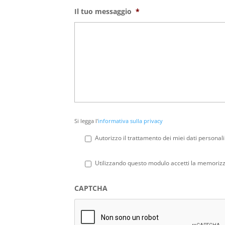
Il tuo messaggio
*
Si
Si legga l'
informativa sulla privacy
legga
l'informativa
Autorizzo il trattamento dei miei dati personali
sulla
privacy
*
Privacy
*
Utilizzando questo modulo accetti la memorizza
CAPTCHA