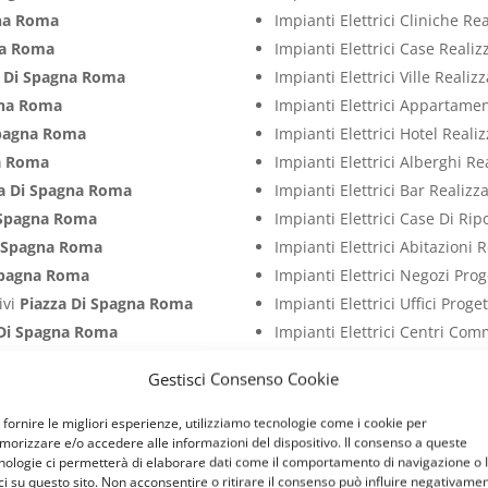
gna Roma
Impianti Elettrici Cliniche Re
na Roma
Impianti Elettrici Case Reali
a Di Spagna Roma
Impianti Elettrici Ville Reali
gna Roma
Impianti Elettrici Appartame
Spagna Roma
Impianti Elettrici Hotel Real
a Roma
Impianti Elettrici Alberghi R
za Di Spagna Roma
Impianti Elettrici Bar Realiz
 Spagna Roma
Impianti Elettrici Case Di Ri
i Spagna Roma
Impianti Elettrici Abitazioni 
Spagna Roma
Impianti Elettrici Negozi Pro
ivi
Piazza Di Spagna Roma
Impianti Elettrici Uffici Prog
 Di Spagna Roma
Impianti Elettrici Centri Com
zza Di Spagna Roma
Impianti Elettrici Ospedali P
Gestisci Consenso Cookie
 Di Spagna Roma
Impianti Elettrici Studi Medi
Di Spagna Roma
Impianti Elettrici Ristoranti 
 fornire le migliori esperienze, utilizziamo tecnologie come i cookie per
orizzare e/o accedere alle informazioni del dispositivo. Il consenso a queste
tivi
Piazza Di Spagna Roma
Impianti Elettrici Palestre P
nologie ci permetterà di elaborare dati come il comportamento di navigazione o 
entivi
Piazza Di Spagna Roma
Impianti Elettrici Attività C
ci su questo sito. Non acconsentire o ritirare il consenso può influire negativame