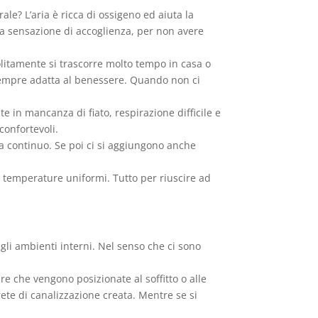
ale? L’aria è ricca di ossigeno ed aiuta la
la sensazione di accoglienza, per non avere
olitamente si trascorre molto tempo in casa o
 sempre adatta al benessere. Quando non ci
e in mancanza di fiato, respirazione difficile e
confortevoli.
ia continuo. Se poi ci si aggiungono anche
e temperature uniformi. Tutto per riuscire ad
 gli ambienti interni. Nel senso che ci sono
e che vengono posizionate al soffitto o alle
rete di canalizzazione creata. Mentre se si