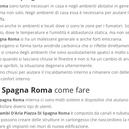
Roma
sono tanto necessari in casa e negli ambienti abitativi in gener
ma non solo. Negli ambienti di casa essa è necessaria per aiutare 
fa.
o anche in ambienti e locali dove ci sono le zone per i fumatori. S
mpio, dove le temperature e l’umidità è abbastanza statica, ma non
pagna Roma
si ha un malessere generale e anche forti emicrania.
sigeno si forma tanta anidride carbonica che si riflette direttament
si creano degli ambienti che sono assolutamente apatici e molto s
 quando si lasciano chiuse le finestre e non si ha un cambio di ar
e apribili, la situazione degenera ulteriormente.
no chiusi per aiutare il riscaldamento interno a rimanere con dell
confort interno.
Di Spagna Roma
come fare
 Spagna Roma
interna ci sono molti sistemi e dispositivi che aiutano
isfare diversi tipi di utenti.
cambi D’Aria Piazza Di Spagna Roma
è composto da canali e tubatur
si possono creare delle strutture in cartongesso che nascondono la 
re gli impianti nei muri di nuova edificazione.