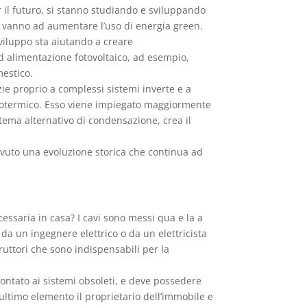
er il futuro, si stanno studiando e sviluppando
che vanno ad aumentare l’uso di energia green.
sviluppo sta aiutando a creare
 alimentazione fotovoltaico, ad esempio,
mestico.
ie proprio a complessi sistemi inverte e a
geotermico. Esso viene impiegato maggiormente
stema alternativo di condensazione, crea il
avuto una evoluzione storica che continua ad
ecessaria in casa? I cavi sono messi qua e la a
da un ingegnere elettrico o da un elettricista
rruttori che sono indispensabili per la
rontato ai sistemi obsoleti, e deve possedere
 ultimo elemento il proprietario dell’immobile e