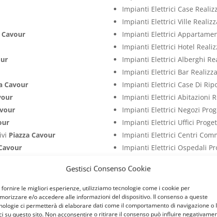
Impianti Elettrici Case Reali
Impianti Elettrici Ville Reali
a Cavour
Impianti Elettrici Appartame
Impianti Elettrici Hotel Real
our
Impianti Elettrici Alberghi R
Impianti Elettrici Bar Realiz
a Cavour
Impianti Elettrici Case Di Ri
vour
Impianti Elettrici Abitazioni 
avour
Impianti Elettrici Negozi Pro
our
Impianti Elettrici Uffici Prog
ivi
Piazza Cavour
Impianti Elettrici Centri Com
 Cavour
Impianti Elettrici Ospedali P
zza Cavour
Impianti Elettrici Studi Medi
Gestisci Consenso Cookie
 Cavour
Impianti Elettrici Ristoranti 
Cavour
Impianti Elettrici Palestre P
 fornire le migliori esperienze, utilizziamo tecnologie come i cookie per
orizzare e/o accedere alle informazioni del dispositivo. Il consenso a queste
tivi
Piazza Cavour
Impianti Elettrici Attività C
nologie ci permetterà di elaborare dati come il comportamento di navigazione o 
entivi
Piazza Cavour
Impianti Elettrici Capannoni 
ci su questo sito. Non acconsentire o ritirare il consenso può influire negativame