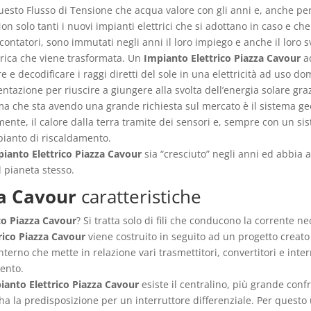
i questo Flusso di Tensione che acqua valore con gli anni e, anche p
. Non solo tanti i nuovi impianti elettrici che si adottano in caso e 
 contatori, sono immutati negli anni il loro impiego e anche il loro 
rica che viene trasformata. Un
Impianto Elettrico Piazza Cavour
ad
 e decodificare i raggi diretti del sole in una elettricità ad uso do
tazione per riuscire a giungere alla svolta dell’energia solare graz
tema che sta avendo una grande richiesta sul mercato è il sistema 
lmente, il calore dalla terra tramite dei sensori e, sempre con un si
pianto di riscaldamento.
ianto Elettrico Piazza Cavour
sia “cresciuto” negli anni ed abbia 
l pianeta stesso.
za Cavour
caratteristiche
co Piazza Cavour
? Si tratta solo di fili che conducono la corrente n
rico Piazza Cavour
viene costruito in seguito ad un progetto creato 
terno che mette in relazione vari trasmettitori, convertitori e inte
mento.
ianto Elettrico Piazza Cavour
esiste il centralino, più grande conf
 ha la predisposizione per un interruttore differenziale. Per questo