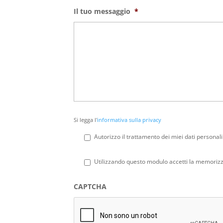
Il tuo messaggio
*
Si
Si legga l'
informativa sulla privacy
legga
l'informativa
Autorizzo il trattamento dei miei dati personali
sulla
privacy
*
Privacy
*
Utilizzando questo modulo accetti la memorizza
CAPTCHA