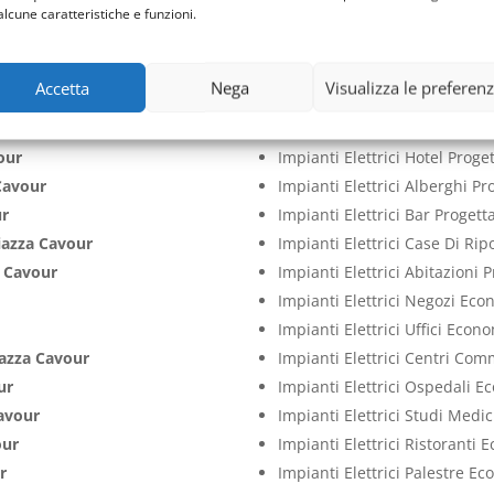
Cavour
Impianti Elettrici Aziende Pr
alcune caratteristiche e funzioni.
Cavour
Impianti Elettrici Cliniche P
our
Impianti Elettrici Case Proge
Accetta
Nega
Visualizza le preferen
ur
Impianti Elettrici Ville Proge
azza Cavour
Impianti Elettrici Appartame
our
Impianti Elettrici Hotel Prog
Cavour
Impianti Elettrici Alberghi P
ur
Impianti Elettrici Bar Proget
iazza Cavour
Impianti Elettrici Case Di Ri
a Cavour
Impianti Elettrici Abitazioni
Impianti Elettrici Negozi Ec
Impianti Elettrici Uffici Econ
iazza Cavour
Impianti Elettrici Centri Co
ur
Impianti Elettrici Ospedali 
avour
Impianti Elettrici Studi Medi
our
Impianti Elettrici Ristoranti
r
Impianti Elettrici Palestre E