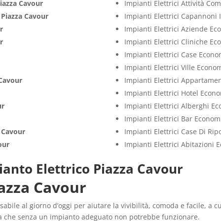
iazza Cavour
Impianti Elettrici Attività C
i
Piazza Cavour
Impianti Elettrici Capannoni 
r
Impianti Elettrici Aziende E
r
Impianti Elettrici Cliniche E
Impianti Elettrici Case Econo
Impianti Elettrici Ville Econo
 Cavour
Impianti Elettrici Appartame
Impianti Elettrici Hotel Econ
ur
Impianti Elettrici Alberghi E
Impianti Elettrici Bar Econom
 Cavour
Impianti Elettrici Case Di Ri
our
Impianti Elettrici Abitazioni
ianto Elettrico Piazza Cavour
iazza Cavour
abile al giorno d’oggi per aiutare la vivibilità, comoda e facile, a 
trica che senza un impianto adeguato non potrebbe funzionare.