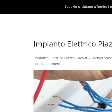
I cookie ci aiutano a fornire i n
Impianto Elettrico Pia
Impianto Elettrico Piazza Cavour – Tecnici specia
condizionamento.