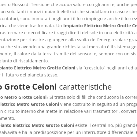
i questo Flusso di Tensione che acqua valore con gli anni e, anche p
. Non solo tanti i nuovi impianti elettrici che si adottano in caso e 
 contatori, sono immutati negli anni il loro impiego e anche il loro 
rica che viene trasformata. Un
Impianto Elettrico Metro Grotte Ce
asformare e decodificare i raggi diretti del sole in una elettricità
tazione per riuscire a giungere alla svolta dell’energia solare graz
tema che sta avendo una grande richiesta sul mercato è il sistema 
lmente, il calore dalla terra tramite dei sensori e, sempre con un si
pianto di riscaldamento.
ianto Elettrico Metro Grotte Celoni
sia “cresciuto” negli anni ed 
il futuro del pianeta stesso.
o Grotte Celoni
caratteristiche
co Metro Grotte Celoni
? Si tratta solo di fili che conducono la cor
lettrico Metro Grotte Celoni
viene costruito in seguito ad un prog
n circuito interno che mette in relazione vari trasmettitori, convert
namento.
ianto Elettrico Metro Grotte Celoni
esiste il centralino, più grand
alvavita e ha la predisposizione per un interruttore differenziale.