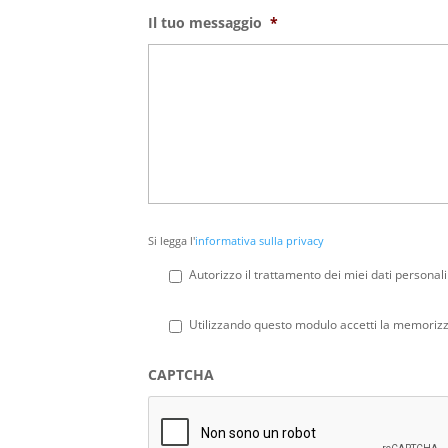
Il tuo messaggio
*
Si
Si legga l'
informativa sulla privacy
legga
l'informativa
Autorizzo il trattamento dei miei dati personali
sulla
privacy
*
Privacy
*
Utilizzando questo modulo accetti la memorizza
CAPTCHA