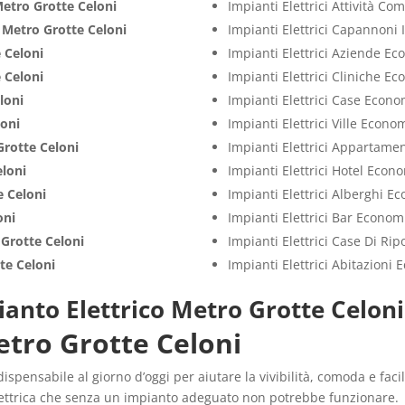
etro Grotte Celoni
Impianti Elettrici Attività C
i
Metro Grotte Celoni
Impianti Elettrici Capannoni 
 Celoni
Impianti Elettrici Aziende E
 Celoni
Impianti Elettrici Cliniche E
loni
Impianti Elettrici Case Econo
loni
Impianti Elettrici Ville Econo
Grotte Celoni
Impianti Elettrici Appartame
eloni
Impianti Elettrici Hotel Econ
e Celoni
Impianti Elettrici Alberghi E
oni
Impianti Elettrici Bar Econom
Grotte Celoni
Impianti Elettrici Case Di Ri
te Celoni
Impianti Elettrici Abitazioni
ianto Elettrico Metro Grotte Celoni
etro Grotte Celoni
ispensabile al giorno d’oggi per aiutare la vivibilità, comoda e faci
 elettrica che senza un impianto adeguato non potrebbe funzionare.