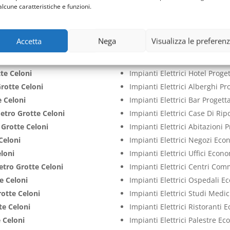
rotte Celoni
Impianti Elettrici Aziende Pr
alcune caratteristiche e funzioni.
rotte Celoni
Impianti Elettrici Cliniche P
te Celoni
Impianti Elettrici Case Proge
Accetta
Nega
Visualizza le preferen
e Celoni
Impianti Elettrici Ville Proge
tro Grotte Celoni
Impianti Elettrici Appartame
te Celoni
Impianti Elettrici Hotel Prog
rotte Celoni
Impianti Elettrici Alberghi P
 Celoni
Impianti Elettrici Bar Proget
etro Grotte Celoni
Impianti Elettrici Case Di Ri
Grotte Celoni
Impianti Elettrici Abitazioni
Celoni
Impianti Elettrici Negozi Ec
loni
Impianti Elettrici Uffici Econ
tro Grotte Celoni
Impianti Elettrici Centri Co
e Celoni
Impianti Elettrici Ospedali 
otte Celoni
Impianti Elettrici Studi Medi
te Celoni
Impianti Elettrici Ristoranti
 Celoni
Impianti Elettrici Palestre E