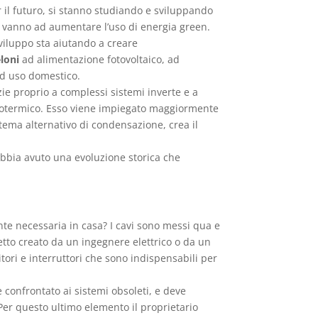
er il futuro, si stanno studiando e sviluppando
che vanno ad aumentare l’uso di energia green.
sviluppo sta aiutando a creare
loni
ad alimentazione fotovoltaico, ad
 ad uso domestico.
ie proprio a complessi sistemi inverte e a
geotermico. Esso viene impiegato maggiormente
stema alternativo di condensazione, crea il
abbia avuto una evoluzione storica che
rente necessaria in casa? I cavi sono messi qua e
etto creato da un ingegnere elettrico o da un
itori e interruttori che sono indispensabili per
e confrontato ai sistemi obsoleti, e deve
 Per questo ultimo elemento il proprietario