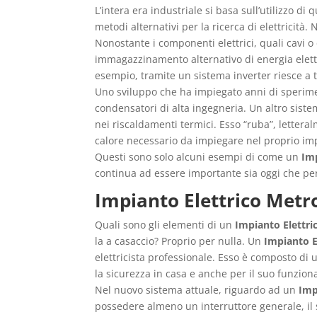
L’intera era industriale si basa sull’utilizzo d
metodi alternativi per la ricerca di elettricità
Nonostante i componenti elettrici, quali cavi o
immagazzinamento alternativo di energia elett
esempio, tramite un sistema inverter riesce a tr
Uno sviluppo che ha impiegato anni di sperimen
condensatori di alta ingegneria. Un altro sis
nei riscaldamenti termici. Esso “ruba”, lettera
calore necessario da impiegare nel proprio im
Questi sono solo alcuni esempi di come un
Imp
continua ad essere importante sia oggi che per 
Impianto Elettrico Metr
Quali sono gli elementi di un
Impianto Elettri
la a casaccio? Proprio per nulla. Un
Impianto E
elettricista professionale. Esso è composto di u
la sicurezza in casa e anche per il suo funzio
Nel nuovo sistema attuale, riguardo ad un
Imp
possedere almeno un interruttore generale, il s