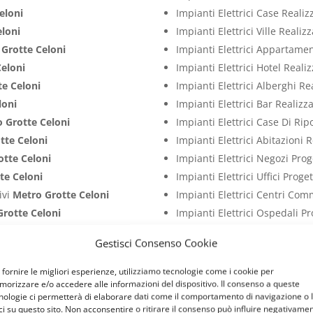
eloni
Impianti Elettrici Case Reali
eloni
Impianti Elettrici Ville Reali
Grotte Celoni
Impianti Elettrici Appartame
Celoni
Impianti Elettrici Hotel Real
te Celoni
Impianti Elettrici Alberghi R
loni
Impianti Elettrici Bar Realiz
 Grotte Celoni
Impianti Elettrici Case Di Ri
tte Celoni
Impianti Elettrici Abitazioni 
otte Celoni
Impianti Elettrici Negozi Pro
te Celoni
Impianti Elettrici Uffici Prog
ivi
Metro Grotte Celoni
Impianti Elettrici Centri Com
Grotte Celoni
Impianti Elettrici Ospedali P
ro Grotte Celoni
Impianti Elettrici Studi Medi
Gestisci Consenso Cookie
Grotte Celoni
Impianti Elettrici Ristoranti 
rotte Celoni
Impianti Elettrici Palestre P
 fornire le migliori esperienze, utilizziamo tecnologie come i cookie per
orizzare e/o accedere alle informazioni del dispositivo. Il consenso a queste
tivi
Metro Grotte Celoni
Impianti Elettrici Attività C
nologie ci permetterà di elaborare dati come il comportamento di navigazione o 
entivi
Metro Grotte Celoni
Impianti Elettrici Capannoni 
ci su questo sito. Non acconsentire o ritirare il consenso può influire negativame