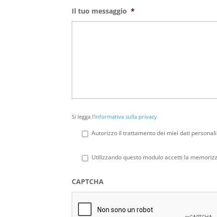
Il tuo messaggio
*
Si
Si legga l'
informativa sulla privacy
legga
l'informativa
Autorizzo il trattamento dei miei dati personali
sulla
privacy
*
Privacy
*
Utilizzando questo modulo accetti la memorizza
CAPTCHA