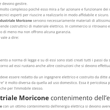
he devono gestire.
molto complesso poiché esso mira a far azionare e funzionare dei 
cnici esperti per riuscire a realizzarlo in modo affidabile e sicuro.
ndustriale Moricone
servono necessariamente materiali di altissim
ziende costruttrici di materiale elettrico. In commercio si ritrovano
ano di meno ma non offrono alcuna garanzia.
vale a dire:
nto a norma di legge e su di essi sono stati creati tutti i passi da
orno ad essi ruotano anche altre costruzioni che si devono effettua
deve essere redatto da un ingegnere elettrico e costruito da ditte 
e” è molto diversa da quella ad uso domestico. Essa è pericolosa per
che per l’immobile stesso.
striale Moricone
contenimento dell’en
ne
con un ottimo contenimento dell’energia elettrica si devono avere m