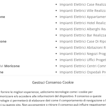
Impianti Elettrici Case Reali
Impianti Elettrici Ville Reali
one
Impianti Elettrici Appartame
Impianti Elettrici Hotel Real
Impianti Elettrici Alberghi R
Impianti Elettrici Bar Realiz
cone
Impianti Elettrici Case Di Ri
Impianti Elettrici Abitazioni 
e
Impianti Elettrici Negozi Pro
Impianti Elettrici Uffici Prog
ivi
Moricone
Impianti Elettrici Centri Com
ne
Impianti Elettrici Ospedali P
icone
Impianti Elettrici Studi Medi
Gestisci Consenso Cookie
one
Impianti Elettrici Ristoranti 
ne
Impianti Elettrici Palestre P
 fornire le migliori esperienze, utilizziamo tecnologie come i cookie per
orizzare e/o accedere alle informazioni del dispositivo. Il consenso a queste
tivi
Moricone
Impianti Elettrici Attività C
nologie ci permetterà di elaborare dati come il comportamento di navigazione o 
entivi
Moricone
Impianti Elettrici Capannoni 
ci su questo sito. Non acconsentire o ritirare il consenso può influire negativame