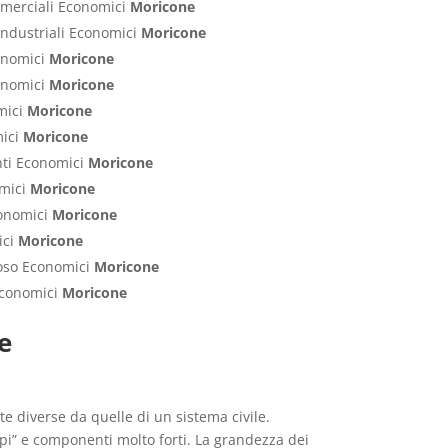
ommerciali Economici
Moricone
Industriali Economici
Moricone
conomici
Moricone
conomici
Moricone
mici
Moricone
mici
Moricone
nti Economici
Moricone
omici
Moricone
conomici
Moricone
ici
Moricone
poso Economici
Moricone
 Economici
Moricone
e
e diverse da quelle di un sistema civile.
rpi” e componenti molto forti. La grandezza dei