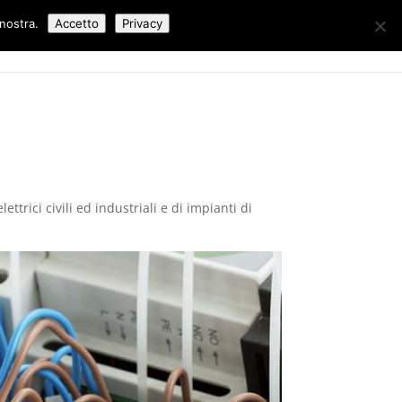
 nostra.
Accetto
Privacy
Lavori Eseguiti
Blog
Contatti
ttrici civili ed industriali e di impianti di