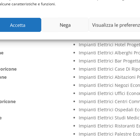
ne
Impianti Elettrici Aziende Pr
alcune caratteristiche e funzioni.
ne
Impianti Elettrici Cliniche P
Impianti Elettrici Case Proge
Accetta
Nega
Visualizza le preferen
Impianti Elettrici Ville Proge
ricone
Impianti Elettrici Appartame
Impianti Elettrici Hotel Prog
ne
Impianti Elettrici Alberghi P
Impianti Elettrici Bar Proget
oricone
Impianti Elettrici Case Di Ri
one
Impianti Elettrici Abitazioni
Impianti Elettrici Negozi Ec
Impianti Elettrici Uffici Econ
oricone
Impianti Elettrici Centri Co
Impianti Elettrici Ospedali 
e
Impianti Elettrici Studi Medi
Impianti Elettrici Ristoranti
Impianti Elettrici Palestre E