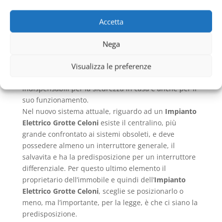
corrente necessaria in casa? I cavi sono messi qua e
la a casaccio? Proprio per nulla. Un
Impianto
Accetta
Elettrico Grotte Celoni
viene costruito in seguito ad
un progetto creato da un ingegnere elettrico o da un
Nega
elettricista professionale. Esso è composto di un
Visualizza le preferenze
circuito interno che mette in relazione vari
trasmettitori, convertitori e interruttori che sono
indispensabili per la sicurezza in casa e anche per il
suo funzionamento.
Nel nuovo sistema attuale, riguardo ad un
Impianto
Elettrico Grotte Celoni
esiste il centralino, più
grande confrontato ai sistemi obsoleti, e deve
possedere almeno un interruttore generale, il
salvavita e ha la predisposizione per un interruttore
differenziale. Per questo ultimo elemento il
proprietario dell’immobile e quindi dell’
Impianto
Elettrico Grotte Celoni
, sceglie se posizionarlo o
meno, ma l’importante, per la legge, è che ci siano la
predisposizione.