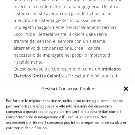
inverte e a condensatori di alta ingegneria. Un altro
sistema che sta avendo una grande richiesta sul
mercato è il sistema geotermico. Esso viene
impiegato maggiormente nei riscaldamenti termici.
Esso “ruba”, letteralmente, il calore dalla terra
tramite dei sensori e, sempre con un sistema
alternativo di condensazione, crea il calore
necessario da impiegare nel proprio impianto di
riscaldamento.
Questi sono solo alcuni esempi di come un
Impianto
Elettrico Grotte Celoni
sia “cresciuto” negli anni ed
abbia avuto una evoluzione storica che continua ad
Gestisci Consenso Cookie
essere importante sia oggi che per il futuro del
pianeta stesso.
Per fornire le migliori esperienze, utilizziamo tecnologie come i cookie
Impianto Elettrico Grotte
per memorizzare e/o accedere alle informazioni del dispositivo. Il
consenso a queste tecnologie ci permetterà di elaborare dati come il
Celoni
caratteristiche
comportamento di navigazione o ID unici su questo sito. Non
acconsentire o ritirare il consenso può influire negativamente su alcune
Quali sono gli elementi di un
Impianto Elettrico
caratteristiche e funzioni.
Grotte Celoni
? Si tratta solo di fili che conducono la