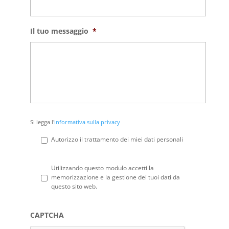
Il tuo messaggio
*
Si
Si legga l'
informativa sulla privacy
legga
l'informativa
Autorizzo il trattamento dei miei dati personali
sulla
privacy
*
Privacy
*
Utilizzando questo modulo accetti la
memorizzazione e la gestione dei tuoi dati da
questo sito web.
CAPTCHA