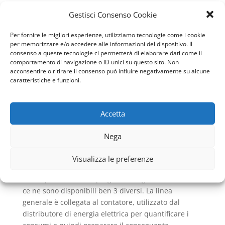
professionale. Esso è composto di un circuito interno
Gestisci Consenso Cookie
che mette in relazione vari trasmettitori, convertitori
e interruttori che sono indispensabili per la
Per fornire le migliori esperienze, utilizziamo tecnologie come i cookie
sicurezza in casa e anche per il suo funzionamento.
per memorizzare e/o accedere alle informazioni del dispositivo. Il
Nel nuovo sistema attuale, riguardo ad un
Impianto
consenso a queste tecnologie ci permetterà di elaborare dati come il
comportamento di navigazione o ID unici su questo sito. Non
Elettrico Due Ponti
esiste il centralino, più grande
acconsentire o ritirare il consenso può influire negativamente su alcune
confrontato ai sistemi obsoleti, e deve possedere
caratteristiche e funzioni.
almeno un interruttore generale, il salvavita e ha la
predisposizione per un interruttore differenziale. Per
questo ultimo elemento il proprietario dell’immobile
Accetta
e quindi dell’
Impianto Elettrico Due Ponti
, sceglie se
posizionarlo o meno, ma l’importante, per la legge, è
Nega
che ci siano la predisposizione.
Dal centralino si diramano le linee che sono
Visualizza le preferenze
necessarie in casa in base anche la livello
dell’impianto che si è progettato. Riguardo ai livelli
ce ne sono disponibili ben 3 diversi. La linea
generale è collegata al contatore, utilizzato dal
distributore di energia elettrica per quantificare i