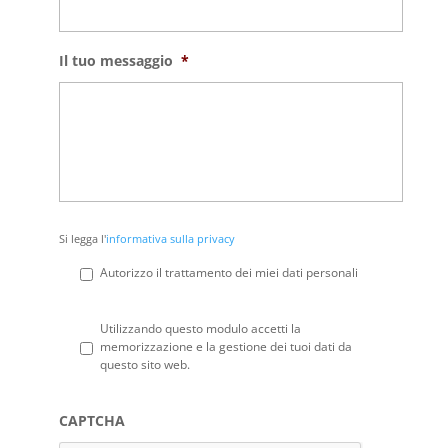
Il tuo messaggio
*
Si
Si legga l'
informativa sulla privacy
legga
l'informativa
Autorizzo il trattamento dei miei dati personali
sulla
privacy
*
Privacy
*
Utilizzando questo modulo accetti la
memorizzazione e la gestione dei tuoi dati da
questo sito web.
CAPTCHA