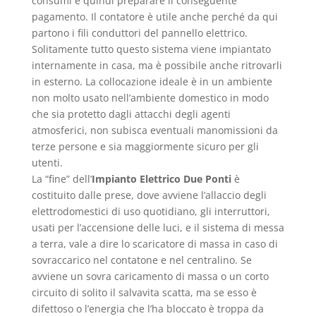
consumi e quindi preparare il conseguente
pagamento. Il contatore è utile anche perché da qui
partono i fili conduttori del pannello elettrico.
Solitamente tutto questo sistema viene impiantato
internamente in casa, ma è possibile anche ritrovarli
in esterno. La collocazione ideale è in un ambiente
non molto usato nell’ambiente domestico in modo
che sia protetto dagli attacchi degli agenti
atmosferici, non subisca eventuali manomissioni da
terze persone e sia maggiormente sicuro per gli
utenti.
La “fine” dell’
Impianto Elettrico Due Ponti
è
costituito dalle prese, dove avviene l’allaccio degli
elettrodomestici di uso quotidiano, gli interruttori,
usati per l’accensione delle luci, e il sistema di messa
a terra, vale a dire lo scaricatore di massa in caso di
sovraccarico nel contatone e nel centralino. Se
avviene un sovra caricamento di massa o un corto
circuito di solito il salvavita scatta, ma se esso è
difettoso o l’energia che l’ha bloccato è troppa da