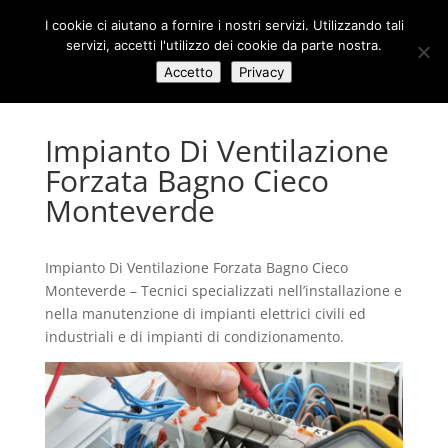
I cookie ci aiutano a fornire i nostri servizi. Utilizzando tali
servizi, accetti l'utilizzo dei cookie da parte nostra.
Accetto
Privacy
Impianto Di Ventilazione
Forzata Bagno Cieco
Monteverde
Impianto Di Ventilazione Forzata Bagno Cieco
Monteverde – Tecnici specializzati nell’installazione e
nella manutenzione di impianti elettrici civili ed
industriali e di impianti di condizionamento.