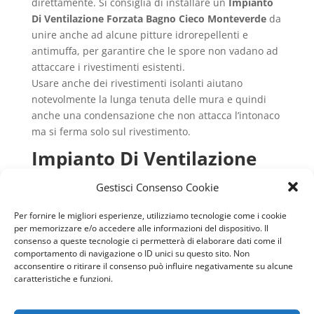
direttamente. Si consiglia di installare un
Impianto
Di Ventilazione Forzata Bagno Cieco Monteverde
da
unire anche ad alcune pitture idrorepellenti e
antimuffa, per garantire che le spore non vadano ad
attaccare i rivestimenti esistenti.
Usare anche dei rivestimenti isolanti aiutano
notevolmente la lunga tenuta delle mura e quindi
anche una condensazione che non attacca l’intonaco
ma si ferma solo sul rivestimento.
Impianto Di Ventilazione
Forzata Bagno Cieco
Gestisci Consenso Cookie
Monteverde
quali sono i
componenti utili
Per fornire le migliori esperienze, utilizziamo tecnologie come i cookie
per memorizzare e/o accedere alle informazioni del dispositivo. Il
In un
Impianto Di Ventilazione Forzata Bagno Cieco
consenso a queste tecnologie ci permetterà di elaborare dati come il
comportamento di navigazione o ID unici su questo sito. Non
Monteverde
sono indispensabili i sistemi di
acconsentire o ritirare il consenso può influire negativamente su alcune
aspirazione controllate, vale a dire gli aspiratori. Essi
caratteristiche e funzioni.
hanno il vantaggio di ridurre notevolmente le
dispersioni termiche degli ambienti interni perché si