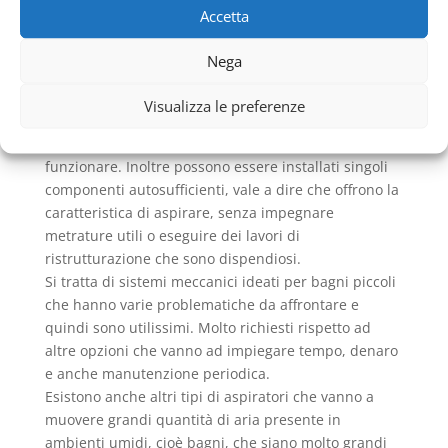
azionano solo quando vengono azionati. Aspirano
Accetta
l’aria interna per gettarla fuori e, prima di far entrare
l’aria esterna, la riscaldano di qualche grado per non
Nega
far abbassare le temperature negli ambienti.
Utili anche per evitare la formazione dell’umidità
Visualizza le preferenze
poiché la aspirano insieme all’aria, necessitano di
un’alimentazione elettrica molto bassa per
funzionare. Inoltre possono essere installati singoli
componenti autosufficienti, vale a dire che offrono la
caratteristica di aspirare, senza impegnare
metrature utili o eseguire dei lavori di
ristrutturazione che sono dispendiosi.
Si tratta di sistemi meccanici ideati per bagni piccoli
che hanno varie problematiche da affrontare e
quindi sono utilissimi. Molto richiesti rispetto ad
altre opzioni che vanno ad impiegare tempo, denaro
e anche manutenzione periodica.
Esistono anche altri tipi di aspiratori che vanno a
muovere grandi quantità di aria presente in
ambienti umidi, cioè bagni, che siano molto grandi