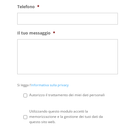
Telefono
*
Il tuo messaggio
*
Si
Si legga l'
informativa sulla privacy
legga
l'informativa
Autorizzo il trattamento dei miei dati personali
sulla
privacy
*
Privacy
*
Utilizzando questo modulo accetti la
memorizzazione e la gestione dei tuoi dati da
questo sito web.