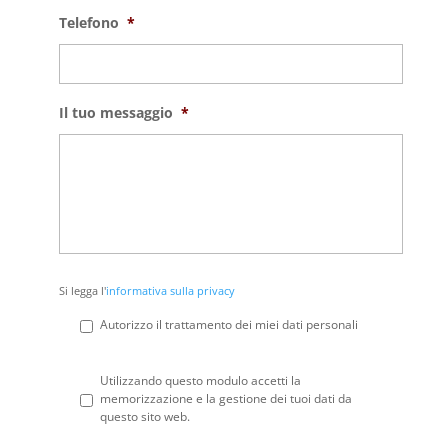
Telefono
*
Il tuo messaggio
*
Si
Si legga l'
informativa sulla privacy
legga
l'informativa
Autorizzo il trattamento dei miei dati personali
sulla
privacy
*
Privacy
*
Utilizzando questo modulo accetti la
memorizzazione e la gestione dei tuoi dati da
questo sito web.