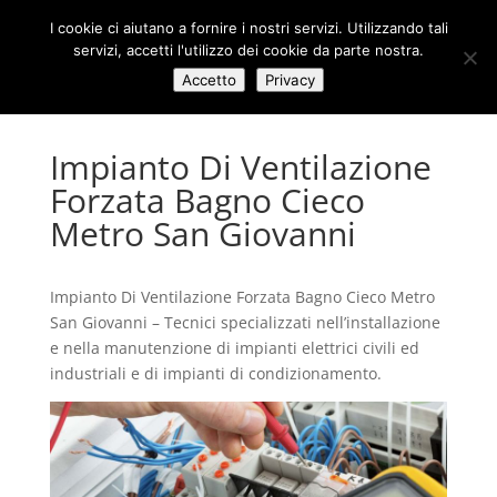
I cookie ci aiutano a fornire i nostri servizi. Utilizzando tali
servizi, accetti l'utilizzo dei cookie da parte nostra.
Accetto
Privacy
Impianto Di Ventilazione
Forzata Bagno Cieco
Metro San Giovanni
Impianto Di Ventilazione Forzata Bagno Cieco Metro
San Giovanni – Tecnici specializzati nell’installazione
e nella manutenzione di impianti elettrici civili ed
industriali e di impianti di condizionamento.