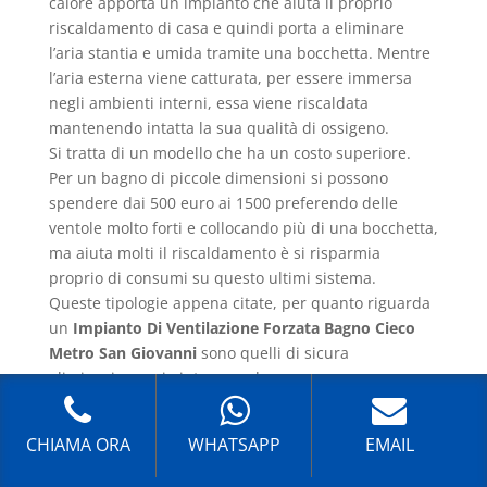
calore apporta un impianto che aiuta il proprio
riscaldamento di casa e quindi porta a eliminare
l’aria stantia e umida tramite una bocchetta. Mentre
l’aria esterna viene catturata, per essere immersa
negli ambienti interni, essa viene riscaldata
mantenendo intatta la sua qualità di ossigeno.
Si tratta di un modello che ha un costo superiore.
Per un bagno di piccole dimensioni si possono
spendere dai 500 euro ai 1500 preferendo delle
ventole molto forti e collocando più di una bocchetta,
ma aiuta molti il riscaldamento è si risparmia
proprio di consumi su questo ultimi sistema.
Queste tipologie appena citate, per quanto riguarda
un
Impianto Di Ventilazione Forzata Bagno Cieco
Metro San Giovanni
sono quelli di sicura
eliminazione aria interna e devono sempre essere
installati da un personale adeguato, seri
professionisti.
CHIAMA ORA
WHATSAPP
EMAIL
Ricordiamo che trattandosi di un sistema meccanico
deve essere posizionato da un tecnico o da una ditta