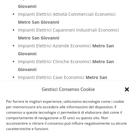
Giovanni
Impianti Elettrici Attività Commerciali Economici
Metro San Giovanni
Impianti Elettrici Capannoni Industriali Economici
Metro San Giovanni
Impianti Elettrici Aziende Economici
Metro San
Giovanni
Impianti Elettrici Cliniche Economici
Metro San
Giovanni
Impianti Elettrici Case Economici
Metro San
Giovanni
Gestisci Consenso Cookie
Impianti Elettrici Ville Economici
Metro San
Giovanni
Per fornire le migliori esperienze, utilizziamo tecnologie come i cookie
per memorizzare e/o accedere alle informazioni del dispositivo. Il
Impianti Elettrici Appartamenti Economici
Metro
consenso a queste tecnologie ci permetterà di elaborare dati come il
San Giovanni
comportamento di navigazione o ID unici su questo sito. Non
acconsentire o ritirare il consenso può influire negativamente su alcune
Impianti Elettrici Hotel Economici
Metro San
caratteristiche e funzioni.
Giovanni