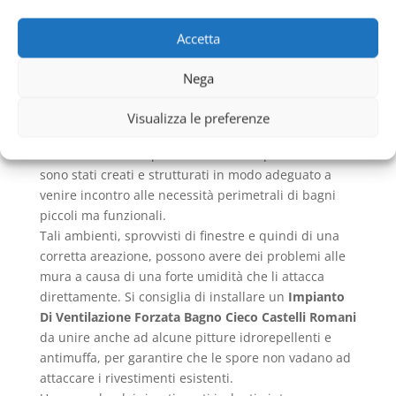
necessario un
Impianto Di Ventilazione Forzata
Bagno Cieco Castelli Romani
che permette di creare
Accetta
un ambiente con un eccellente ricambio di aria e
anche di combattere l’umidità che si crea.
Nega
Avere un riciclo di aria ottimale apporta anche un
beneficio anti batterico e non fa compatire i cattivi
Visualizza le preferenze
odori che si creano con acqua che ristagna e polvere
che rimane fissa e permea l’aria. Per questo essi
sono stati creati e strutturati in modo adeguato a
venire incontro alle necessità perimetrali di bagni
piccoli ma funzionali.
Tali ambienti, sprovvisti di finestre e quindi di una
corretta areazione, possono avere dei problemi alle
mura a causa di una forte umidità che li attacca
direttamente. Si consiglia di installare un
Impianto
Di Ventilazione Forzata Bagno Cieco Castelli Romani
da unire anche ad alcune pitture idrorepellenti e
antimuffa, per garantire che le spore non vadano ad
attaccare i rivestimenti esistenti.