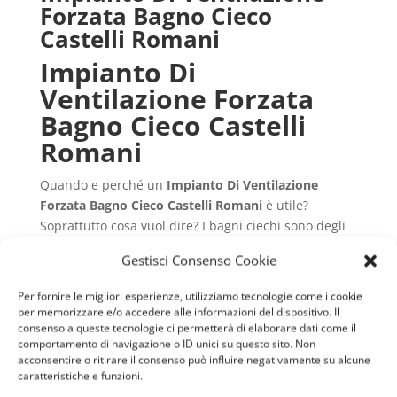
Forzata Bagno Cieco
Castelli Romani
Impianto Di
Ventilazione Forzata
Bagno Cieco Castelli
Romani
Quando e perché un
Impianto Di Ventilazione
Forzata Bagno Cieco Castelli Romani
è utile?
Soprattutto cosa vuol dire? I bagni ciechi sono degli
ambienti privi di finestre o bocchette apribili per
Gestisci Consenso Cookie
permettere una corretta areazione interna. Spesso si
ricavano dei bagni da ambienti chiusi che diventano
Per fornire le migliori esperienze, utilizziamo tecnologie come i cookie
molto utilizzati.
per memorizzare e/o accedere alle informazioni del dispositivo. Il
I bagni di servizio, ad esempio, sono piccoli ma
consenso a queste tecnologie ci permetterà di elaborare dati come il
comportamento di navigazione o ID unici su questo sito. Non
funzionali e il più delle volte sono sprovvisti di
acconsentire o ritirare il consenso può influire negativamente su alcune
aperture per la ventilazione. Spesso li ritroviamo in
caratteristiche e funzioni.
aree di servizio e, in questi ambienti, si rende