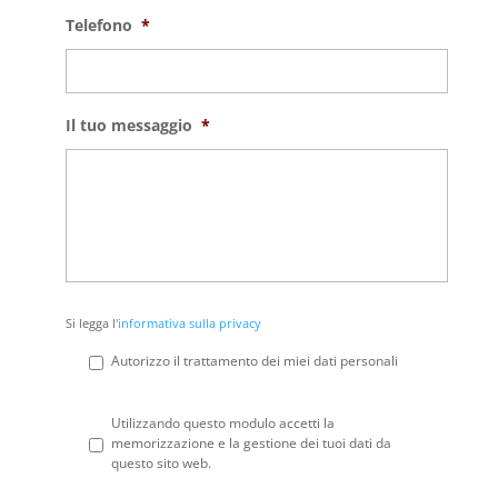
Telefono
*
Il tuo messaggio
*
Si
Si legga l'
informativa sulla privacy
legga
l'informativa
Autorizzo il trattamento dei miei dati personali
sulla
privacy
*
Privacy
*
Utilizzando questo modulo accetti la
memorizzazione e la gestione dei tuoi dati da
questo sito web.