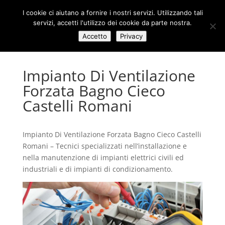
I cookie ci aiutano a fornire i nostri servizi. Utilizzando tali
servizi, accetti l'utilizzo dei cookie da parte nostra.
Accetto
Privacy
Impianto Di Ventilazione
Forzata Bagno Cieco
Castelli Romani
Impianto Di Ventilazione Forzata Bagno Cieco Castelli
Romani – Tecnici specializzati nell’installazione e
nella manutenzione di impianti elettrici civili ed
industriali e di impianti di condizionamento.