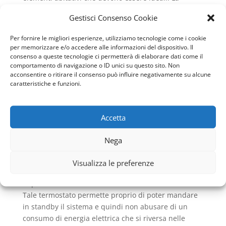
temperatura interna deve essere tra i 20 gradi ad un
Gestisci Consenso Cookie
massimo di 27 per aiutare il proprio corpo ad essere
sempre idratato. In questa fascia di temperatura si
Per fornire le migliori esperienze, utilizziamo tecnologie come i cookie
ha un’aria facile da respirare che aiuta anche
per memorizzare e/o accedere alle informazioni del dispositivo. Il
persone con problemi respiratori. L’umidità presente
consenso a queste tecnologie ci permetterà di elaborare dati come il
comportamento di navigazione o ID unici su questo sito. Non
è assolutamente vantaggiosa per la tutela del
acconsentire o ritirare il consenso può influire negativamente su alcune
proprio benessere e si hanno sempre sensazioni
caratteristiche e funzioni.
piacevoli date proprio dal confort che si percepisce.
Per questo esistono i termostati interni proprio per
mantenere le temperature uniformi. Un obiettivo che
Accetta
è il principale fondamento di ogni
Impianto di
Condizionamento a Tutt’Aria Mentana
. I modelli in
Nega
uso che sono comuni in casa hanno un regolatore
interno che misura costantemente la temperatura e
Visualizza le preferenze
quindi si azionano per rapportarla sempre a quella
impostata.
Tale termostato permette proprio di poter mandare
in standby il sistema e quindi non abusare di un
consumo di energia elettrica che si riversa nelle