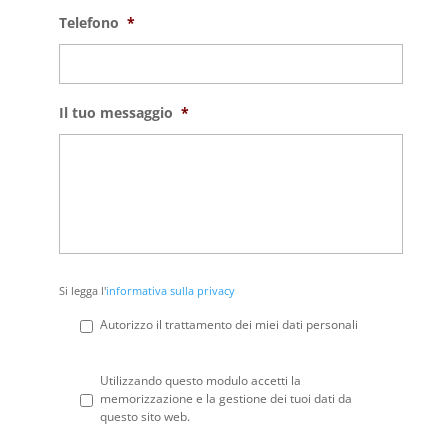
Telefono
*
Il tuo messaggio
*
Si
Si legga l'
informativa sulla privacy
legga
l'informativa
Autorizzo il trattamento dei miei dati personali
sulla
privacy
*
Privacy
*
Utilizzando questo modulo accetti la
memorizzazione e la gestione dei tuoi dati da
questo sito web.