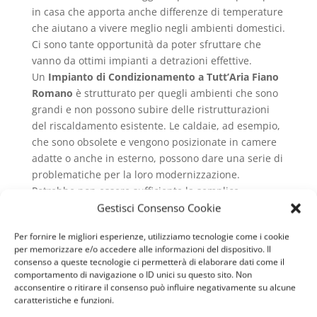
in casa che apporta anche differenze di temperature
che aiutano a vivere meglio negli ambienti domestici.
Ci sono tante opportunità da poter sfruttare che
vanno da ottimi impianti a detrazioni effettive.
Un
Impianto di Condizionamento a Tutt’Aria Fiano
Romano
è strutturato per quegli ambienti che sono
grandi e non possono subire delle ristrutturazioni
del riscaldamento esistente. Le caldaie, ad esempio,
che sono obsolete e vengono posizionate in camere
adatte o anche in esterno, possono dare una serie di
problematiche per la loro modernizzazione.
Potrebbe non essere sufficiente la semplice
sostituzione, ma occorrerebbe eseguire anche un
Gestisci Consenso Cookie
lavoro di ristrutturazione in casa o all’esterno. Un
Per fornire le migliori esperienze, utilizziamo tecnologie come i cookie
evento disastroso per le persone che vivono in
per memorizzare e/o accedere alle informazioni del dispositivo. Il
condomini dove, per la tutela dell’immobile stesso,
consenso a queste tecnologie ci permetterà di elaborare dati come il
non è consigliabile eseguire lavori strutturali.
comportamento di navigazione o ID unici su questo sito. Non
acconsentire o ritirare il consenso può influire negativamente su alcune
Ovviamente ogni sistema meccanico deve essere
caratteristiche e funzioni.
installato da professionisti del settore e un
Impianto