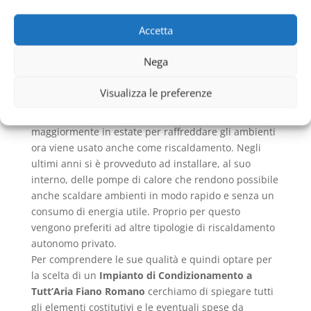
di Condizionamento a Tutt’Aria Fiano Romano
non
fa alcuna differenza. Meglio sempre ricercare dei
Accetta
validi professionisti e ditte altamente specializzate
per riuscire a posizionare l’intera struttura e i motori
Nega
necessari ad hoc.
Questo sistema di areazione e ricircolo di aria
Visualizza le preferenze
necessita di molti elementi che possono rendere
facile ed ottimale il suo utilizzo. Impiegato
maggiormente in estate per raffreddare gli ambienti
ora viene usato anche come riscaldamento. Negli
ultimi anni si è provveduto ad installare, al suo
interno, delle pompe di calore che rendono possibile
anche scaldare ambienti in modo rapido e senza un
consumo di energia utile. Proprio per questo
vengono preferiti ad altre tipologie di riscaldamento
autonomo privato.
Per comprendere le sue qualità e quindi optare per
la scelta di un
Impianto di Condizionamento a
Tutt’Aria Fiano Romano
cerchiamo di spiegare tutti
gli elementi costitutivi e le eventuali spese da