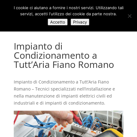
I cookie ci aiutano a fornire i nostri servizi. Utilizzando tali
servizi, accetti l'utilizzo dei cookie da parte nostra.
Accetto
Privacy
Impianto di
Condizionamento a
Tutt’Aria Fiano Romano
Impianto di Condizionamento a Tutt’Aria Fiano
Romano – Tecnici specializzati nell’installazione e
nella manutenzione di impianti elettrici civili ed
industriali e di impianti di condizionamento.