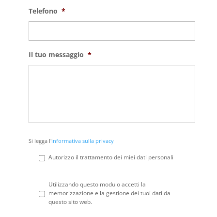
Telefono
*
Il tuo messaggio
*
Si
Si legga l'
informativa sulla privacy
legga
l'informativa
Autorizzo il trattamento dei miei dati personali
sulla
privacy
*
Privacy
*
Utilizzando questo modulo accetti la
memorizzazione e la gestione dei tuoi dati da
questo sito web.