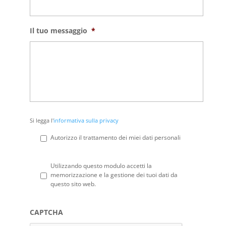
Il tuo messaggio
*
Si
Si legga l'
informativa sulla privacy
legga
l'informativa
Autorizzo il trattamento dei miei dati personali
sulla
privacy
*
Privacy
*
Utilizzando questo modulo accetti la
memorizzazione e la gestione dei tuoi dati da
questo sito web.
CAPTCHA