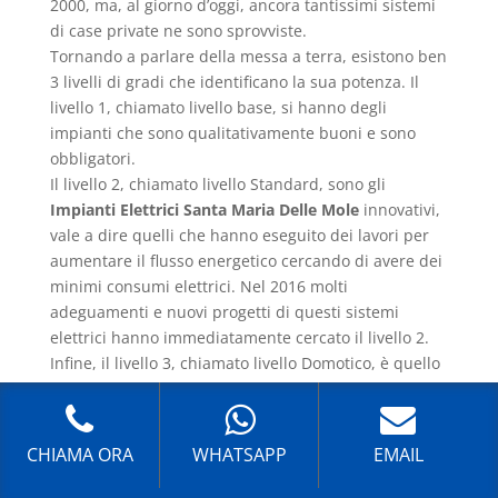
2000, ma, al giorno d’oggi, ancora tantissimi sistemi
di case private ne sono sprovviste.
Tornando a parlare della messa a terra, esistono ben
3 livelli di gradi che identificano la sua potenza. Il
livello 1, chiamato livello base, si hanno degli
impianti che sono qualitativamente buoni e sono
obbligatori.
Il livello 2, chiamato livello Standard, sono gli
Impianti Elettrici Santa Maria Delle Mole
innovativi,
vale a dire quelli che hanno eseguito dei lavori per
aumentare il flusso energetico cercando di avere dei
minimi consumi elettrici. Nel 2016 molti
adeguamenti e nuovi progetti di questi sistemi
elettrici hanno immediatamente cercato il livello 2.
Infine, il livello 3, chiamato livello Domotico, è quello
che viene usato sia nelle case grandi, sia nelle
palazzine ed è obbligatorio per le industrie. Si tratta
di un sistema di massima qualità e sicurezza dove
CHIAMA ORA
WHATSAPP
EMAIL
sono installati sia i salvavita che gli interruttori
differenziali. Si tratta di un impianto piuttosto