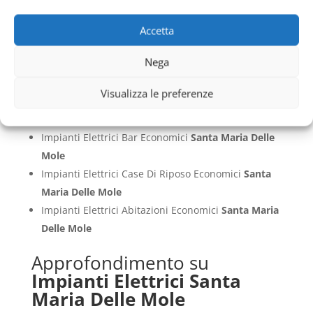
Mole
Impianti Elettrici Appartamenti Economici
Santa
Accetta
Maria Delle Mole
Nega
Impianti Elettrici Hotel Economici
Santa Maria
Delle Mole
Visualizza le preferenze
Impianti Elettrici Alberghi Economici
Santa Maria
Delle Mole
Impianti Elettrici Bar Economici
Santa Maria Delle
Mole
Impianti Elettrici Case Di Riposo Economici
Santa
Maria Delle Mole
Impianti Elettrici Abitazioni Economici
Santa Maria
Delle Mole
Approfondimento su
Impianti Elettrici Santa
Maria Delle Mole