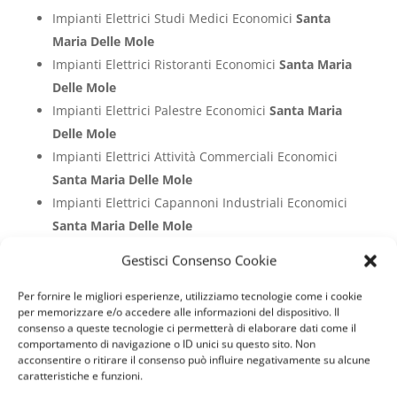
Impianti Elettrici Studi Medici Economici
Santa
Maria Delle Mole
Impianti Elettrici Ristoranti Economici
Santa Maria
Delle Mole
Impianti Elettrici Palestre Economici
Santa Maria
Delle Mole
Impianti Elettrici Attività Commerciali Economici
Santa Maria Delle Mole
Impianti Elettrici Capannoni Industriali Economici
Santa Maria Delle Mole
Impianti Elettrici Aziende Economici
Santa Maria
Gestisci Consenso Cookie
Delle Mole
Impianti Elettrici Cliniche Economici
Santa Maria
Per fornire le migliori esperienze, utilizziamo tecnologie come i cookie
per memorizzare e/o accedere alle informazioni del dispositivo. Il
Delle Mole
consenso a queste tecnologie ci permetterà di elaborare dati come il
Impianti Elettrici Case Economici
Santa Maria Delle
comportamento di navigazione o ID unici su questo sito. Non
acconsentire o ritirare il consenso può influire negativamente su alcune
Mole
caratteristiche e funzioni.
Impianti Elettrici Ville Economici
Santa Maria Delle