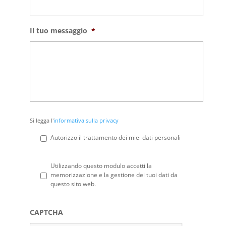
Il tuo messaggio
*
Si
Si legga l'
informativa sulla privacy
legga
l'informativa
Autorizzo il trattamento dei miei dati personali
sulla
privacy
*
Privacy
*
Utilizzando questo modulo accetti la
memorizzazione e la gestione dei tuoi dati da
questo sito web.
CAPTCHA