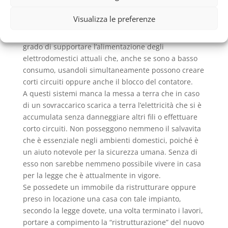
per la conduzione di corrente in tutta la casa.
Visualizza le preferenze
Un impianto assolutamente non a norma di legge,
pericoloso per gli utenti che sono in casa, non in
grado di supportare l’alimentazione degli
elettrodomestici attuali che, anche se sono a basso
consumo, usandoli simultaneamente possono creare
corti circuiti oppure anche il blocco del contatore.
A questi sistemi manca la messa a terra che in caso
di un sovraccarico scarica a terra l’elettricità che si è
accumulata senza danneggiare altri fili o effettuare
corto circuiti. Non posseggono nemmeno il salvavita
che è essenziale negli ambienti domestici, poiché è
un aiuto notevole per la sicurezza umana. Senza di
esso non sarebbe nemmeno possibile vivere in casa
per la legge che è attualmente in vigore.
Se possedete un immobile da ristrutturare oppure
preso in locazione una casa con tale impianto,
secondo la legge dovete, una volta terminato i lavori,
portare a compimento la “ristrutturazione” del nuovo