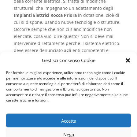
della corrente elettrica. Si tratta di modifiche
strutturali che impegnano un adattamento degli
Impianti Elettrici Rocca Priora
in dotazione, cioè di
cui si dispone, usando nuove tecnologie o strutture.
Occorre sempre che non ci siano modifiche non
elencate, cosa vuol dire questo? Non si deve mai
intervenire direttamente perché il sistema elettrico
deve essere denunciato agli enti competenti e
dichiarare la potenza di Tensione che si desidera
Gestisci Consenso Cookie
avere o che si ha.
Per fornire le migliori esperienze, utilizziamo tecnologie come i cookie
Impianti Elettrici Rocca
per memorizzare e/o accedere alle informazioni del dispositivo. Il
Priora
obsoleti
consenso a queste tecnologie ci permetterà di elaborare dati come il
comportamento di navigazione o ID unici su questo sito. Non
Una caratteristica che ritroviamo in case vecchie,
acconsentire o ritirare il consenso può influire negativamente su alcune
caratteristiche e funzioni.
ruderi o che siano da ristrutturare, è data dalla
presenza di
Impianti Elettrici Rocca Priora
che sono
composti da 2 fili. Particolarmente pericolosi si tratta
Accetta
dei primi sistemi usati nelle case che erano
essenziali. Si tratta di un collegamento al pannello di
Nega
controllo, dove c’è il contatore, che ha solo due fili