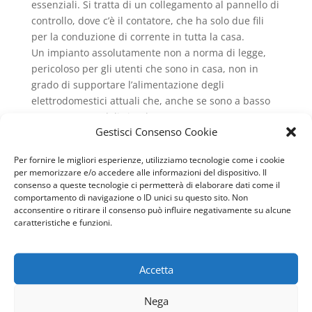
essenziali. Si tratta di un collegamento al pannello di
controllo, dove c’è il contatore, che ha solo due fili
per la conduzione di corrente in tutta la casa.
Un impianto assolutamente non a norma di legge,
pericoloso per gli utenti che sono in casa, non in
grado di supportare l’alimentazione degli
elettrodomestici attuali che, anche se sono a basso
consumo, usandoli simultaneamente possono creare
Gestisci Consenso Cookie
corti circuiti oppure anche il blocco del contatore.
A questi sistemi manca la messa a terra che in caso
Per fornire le migliori esperienze, utilizziamo tecnologie come i cookie
di un sovraccarico scarica a terra l’elettricità che si è
per memorizzare e/o accedere alle informazioni del dispositivo. Il
accumulata senza danneggiare altri fili o effettuare
consenso a queste tecnologie ci permetterà di elaborare dati come il
corto circuiti. Non posseggono nemmeno il salvavita
comportamento di navigazione o ID unici su questo sito. Non
acconsentire o ritirare il consenso può influire negativamente su alcune
che è essenziale negli ambienti domestici, poiché è
caratteristiche e funzioni.
un aiuto notevole per la sicurezza umana. Senza di
esso non sarebbe nemmeno possibile vivere in casa
per la legge che è attualmente in vigore.
Accetta
Se possedete un immobile da ristrutturare oppure
preso in locazione una casa con tale impianto,
Nega
secondo la legge dovete, una volta terminato i lavori,