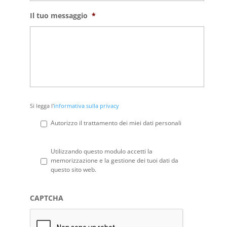
Il tuo messaggio
*
Si
Si legga l'
informativa sulla privacy
legga
l'informativa
Autorizzo il trattamento dei miei dati personali
sulla
privacy
*
Privacy
*
Utilizzando questo modulo accetti la
memorizzazione e la gestione dei tuoi dati da
questo sito web.
CAPTCHA