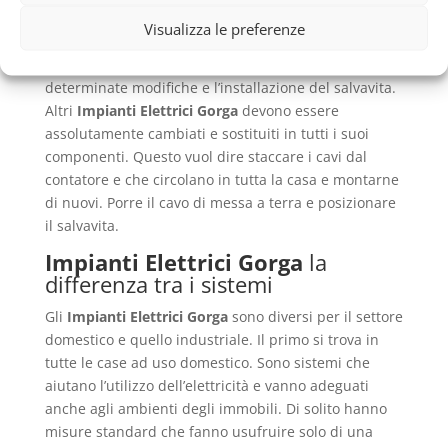
portare a compimento la “ristrutturazione” del nuovo
Visualizza le preferenze
impianto. Alcuni modelli possono semplicemente
essere “adeguati” alle leggi in vigore, con
determinate modifiche e l’installazione del salvavita.
Altri
Impianti Elettrici Gorga
devono essere
assolutamente cambiati e sostituiti in tutti i suoi
componenti. Questo vuol dire staccare i cavi dal
contatore e che circolano in tutta la casa e montarne
di nuovi. Porre il cavo di messa a terra e posizionare
il salvavita.
Impianti Elettrici Gorga
la
differenza tra i sistemi
Gli
Impianti Elettrici Gorga
sono diversi per il settore
domestico e quello industriale. Il primo si trova in
tutte le case ad uso domestico. Sono sistemi che
aiutano l’utilizzo dell’elettricità e vanno adeguati
anche agli ambienti degli immobili. Di solito hanno
misure standard che fanno usufruire solo di una