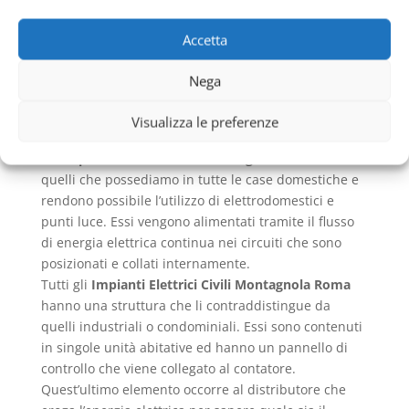
La normativa CEI ha eseguito una differenza tra la
classificazione degli
Impianti Elettrici Civili
Accetta
Montagnola Roma
e quelli industriali. Ogni sistema
per il flusso di energia elettrica che si ritrova in casa
Nega
ha delle differenze, classificazioni e sub
classificazioni che sono diverse, in base anche alle
Visualizza le preferenze
caratteristiche dell’immobile dove essi risiedono.
Gli
Impianti Elettrici Civili Montagnola Roma
sono
quelli che possediamo in tutte le case domestiche e
rendono possibile l’utilizzo di elettrodomestici e
punti luce. Essi vengono alimentati tramite il flusso
di energia elettrica continua nei circuiti che sono
posizionati e collati internamente.
Tutti gli
Impianti Elettrici Civili Montagnola Roma
hanno una struttura che li contraddistingue da
quelli industriali o condominiali. Essi sono contenuti
in singole unità abitative ed hanno un pannello di
controllo che viene collegato al contatore.
Quest’ultimo elemento occorre al distributore che