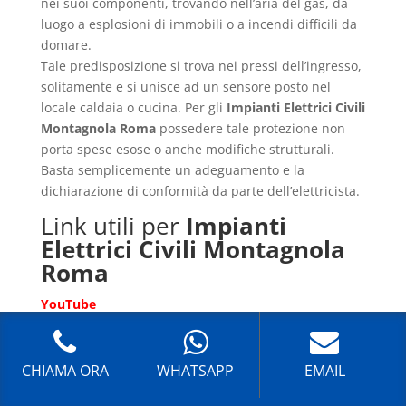
nei suoi componenti, trovando nell’aria del gas, da
luogo a esplosioni di immobili o a incendi difficili da
domare.
Tale predisposizione si trova nei pressi dell’ingresso,
solitamente e si unisce ad un sensore posto nel
locale caldaia o cucina. Per gli
Impianti Elettrici Civili
Montagnola Roma
possedere tale protezione non
porta spese esose o anche modifiche strutturali.
Basta semplicemente un adeguamento e la
dichiarazione di conformità da parte dell’elettricista.
Link utili per
Impianti
Elettrici Civili Montagnola
Roma
YouTube
Wikipedia
Impianti Elettrici Roma – Tecnici specializzati
CHIAMA ORA
WHATSAPP
EMAIL
nell’installazione e nella manutenzione di impianti
elettrici civili ed industriali e di impianti di