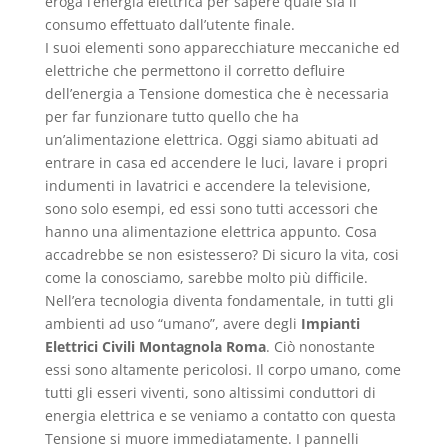
eroga l’energia elettrica per sapere quale sia il
consumo effettuato dall’utente finale.
I suoi elementi sono apparecchiature meccaniche ed
elettriche che permettono il corretto defluire
dell’energia a Tensione domestica che è necessaria
per far funzionare tutto quello che ha
un’alimentazione elettrica. Oggi siamo abituati ad
entrare in casa ed accendere le luci, lavare i propri
indumenti in lavatrici e accendere la televisione,
sono solo esempi, ed essi sono tutti accessori che
hanno una alimentazione elettrica appunto. Cosa
accadrebbe se non esistessero? Di sicuro la vita, cosi
come la conosciamo, sarebbe molto più difficile.
Nell’era tecnologia diventa fondamentale, in tutti gli
ambienti ad uso “umano”, avere degli
Impianti
Elettrici Civili Montagnola Roma
. Ciò nonostante
essi sono altamente pericolosi. Il corpo umano, come
tutti gli esseri viventi, sono altissimi conduttori di
energia elettrica e se veniamo a contatto con questa
Tensione si muore immediatamente. I pannelli