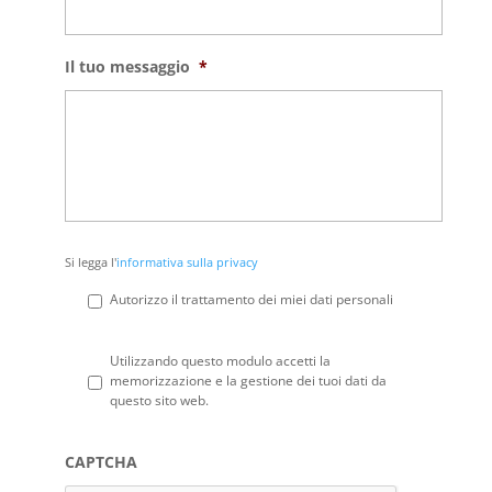
Il tuo messaggio
*
Si
Si legga l'
informativa sulla privacy
legga
l'informativa
Autorizzo il trattamento dei miei dati personali
sulla
privacy
*
Privacy
*
Utilizzando questo modulo accetti la
memorizzazione e la gestione dei tuoi dati da
questo sito web.
CAPTCHA