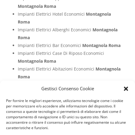
Montagnola Roma
Impianti Elettrici Hotel Economici
Montagnola
Roma
Impianti Elettrici Alberghi Economici
Montagnola
Roma
Impianti Elettrici Bar Economici
Montagnola Roma
Impianti Elettrici Case Di Riposo Economici
Montagnola Roma
Impianti Elettrici Abitazioni Economici
Montagnola
Roma
Gestisci Consenso Cookie
Approfondimento su
Impianti Elettrici Civili
Per fornire le migliori esperienze, utilizziamo tecnologie come i cookie
Montagnola Roma
per memorizzare e/o accedere alle informazioni del dispositivo. Il
consenso a queste tecnologie ci permetterà di elaborare dati come il
Impianti Elettrici Civili
comportamento di navigazione o ID unici su questo sito. Non
acconsentire o ritirare il consenso può influire negativamente su alcune
Montagnola Roma
caratteristiche e funzioni.