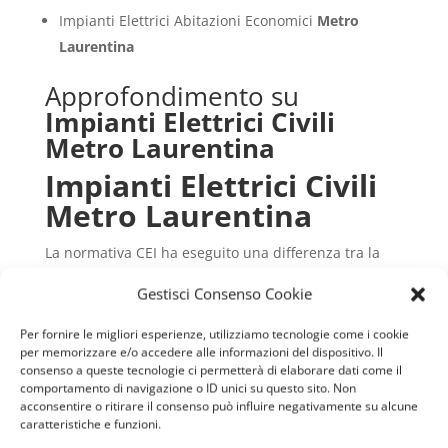
Impianti Elettrici Abitazioni Economici
Metro
Laurentina
Approfondimento su
Impianti Elettrici Civili
Metro Laurentina
Impianti Elettrici Civili
Metro Laurentina
La normativa CEI ha eseguito una differenza tra la
classificazione degli
Impianti Elettrici Civili Metro
Gestisci Consenso Cookie
Laurentina
e quelli industriali. Ogni sistema per il
flusso di energia elettrica che si ritrova in casa ha
Per fornire le migliori esperienze, utilizziamo tecnologie come i cookie
delle differenze, classificazioni e sub classificazioni
per memorizzare e/o accedere alle informazioni del dispositivo. Il
che sono diverse, in base anche alle caratteristiche
consenso a queste tecnologie ci permetterà di elaborare dati come il
comportamento di navigazione o ID unici su questo sito. Non
dell’immobile dove essi risiedono.
acconsentire o ritirare il consenso può influire negativamente su alcune
Gli
Impianti Elettrici Civili Metro Laurentina
sono
caratteristiche e funzioni.
quelli che possediamo in tutte le case domestiche e