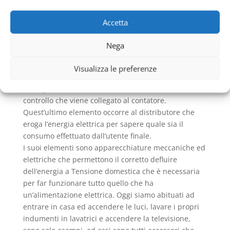
rendono possibile l’utilizzo di elettrodomestici e
punti luce. Essi vengono alimentati tramite il flusso
Accetta
di energia elettrica continua nei circuiti che sono
posizionati e collati internamente.
Nega
Tutti gli
Impianti Elettrici Civili Metro Laurentina
hanno una struttura che li contraddistingue da
Visualizza le preferenze
quelli industriali o condominiali. Essi sono contenuti
in singole unità abitative ed hanno un pannello di
controllo che viene collegato al contatore.
Quest’ultimo elemento occorre al distributore che
eroga l’energia elettrica per sapere quale sia il
consumo effettuato dall’utente finale.
I suoi elementi sono apparecchiature meccaniche ed
elettriche che permettono il corretto defluire
dell’energia a Tensione domestica che è necessaria
per far funzionare tutto quello che ha
un’alimentazione elettrica. Oggi siamo abituati ad
entrare in casa ed accendere le luci, lavare i propri
indumenti in lavatrici e accendere la televisione,