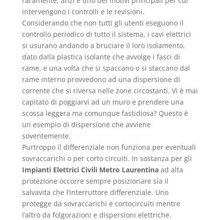
raramente, anzi è uno dei motivi principali per cui
intervengono i controlli e le revisioni.
Considerando che non tutti gli utenti eseguono il
controllo periodico di tutto il sistema, i cavi elettrici
si usurano andando a bruciare il loro isolamento,
dato dalla plastica isolante che avvolge i fasci di
rame, e una volta che si spaccano o si staccano dal
rame interno provvedono ad una dispersione di
corrente che si riversa nelle zone circostanti. Vi è mai
capitato di poggiarvi ad un muro e prendere una
scossa leggera ma comunque fastidiosa? Questo è
un esempio di dispersione che avviene
soventemente.
Purtroppo il differenziale non funziona per eventuali
sovraccarichi o per corto circuiti. In sostanza per gli
Impianti Elettrici Civili Metro Laurentina
ad alta
protezione occorre sempre posizionare sia il
salvavita che l’interruttore differenziale. Uno
protegge da sovraccarichi e cortocircuiti mentre
l’altro da folgorazioni e dispersioni elettriche.