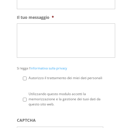
Il tuo messaggio
*
Si
Si legga l'
informativa sulla privacy
legga
l'informativa
Autorizzo il trattamento dei miei dati personali
sulla
privacy
*
Privacy
*
Utilizzando questo modulo accetti la
memorizzazione e la gestione dei tuoi dati da
questo sito web.
CAPTCHA