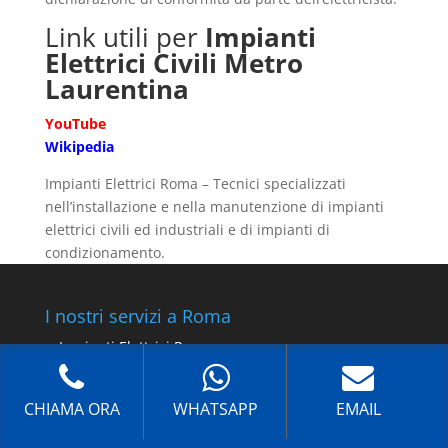
Link utili per
Impianti
Elettrici Civili Metro
Laurentina
YouTube
Wikipedia
Impianti Elettrici Roma – Tecnici specializzati
nell’installazione e nella manutenzione di impianti
elettrici civili ed industriali e di impianti di
condizionamento.
I nostri servizi a Roma
Impianti Elettrici Roma
Impianto Elettrico Roma
Impianti Elettrici Civili Roma
CHIAMA ORA
WHATSAPP
EMAIL
Impianti D’Aria Roma