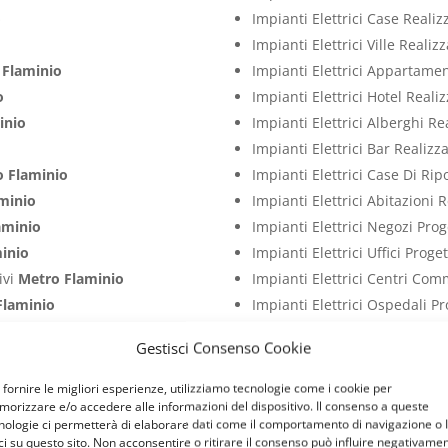
o
Impianti Elettrici Case Reali
Impianti Elettrici Ville Reali
 Flaminio
Impianti Elettrici Appartame
o
Impianti Elettrici Hotel Real
inio
Impianti Elettrici Alberghi R
Impianti Elettrici Bar Realiz
o Flaminio
Impianti Elettrici Case Di Ri
minio
Impianti Elettrici Abitazioni 
aminio
Impianti Elettrici Negozi Pro
inio
Impianti Elettrici Uffici Prog
ivi
Metro Flaminio
Impianti Elettrici Centri Com
Flaminio
Impianti Elettrici Ospedali P
ro Flaminio
Impianti Elettrici Studi Medi
Gestisci Consenso Cookie
Flaminio
Impianti Elettrici Ristoranti 
laminio
Impianti Elettrici Palestre P
 fornire le migliori esperienze, utilizziamo tecnologie come i cookie per
orizzare e/o accedere alle informazioni del dispositivo. Il consenso a queste
tivi
Metro Flaminio
Impianti Elettrici Attività C
nologie ci permetterà di elaborare dati come il comportamento di navigazione o 
entivi
Metro Flaminio
Impianti Elettrici Capannoni 
ci su questo sito. Non acconsentire o ritirare il consenso può influire negativame