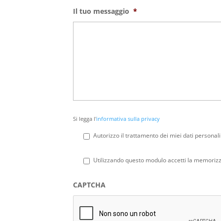
Il tuo messaggio
*
Si
Si legga l'
informativa sulla privacy
legga
l'informativa
Autorizzo il trattamento dei miei dati personali
sulla
privacy
*
Privacy
*
Utilizzando questo modulo accetti la memorizza
CAPTCHA