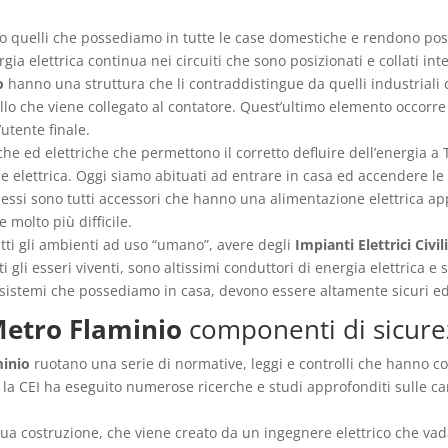
 quelli che possediamo in tutte le case domestiche e rendono possib
rgia elettrica continua nei circuiti che sono posizionati e collati i
o
hanno una struttura che li contraddistingue da quelli industriali 
lo che viene collegato al contatore. Quest’ultimo elemento occorre a
utente finale.
e ed elettriche che permettono il corretto defluire dell’energia a
 elettrica. Oggi siamo abituati ad entrare in casa ed accendere le lu
 essi sono tutti accessori che hanno una alimentazione elettrica a
 molto più difficile.
utti gli ambienti ad uso “umano”, avere degli
Impianti Elettrici Civi
i gli esseri viventi, sono altissimi conduttori di energia elettrica 
 sistemi che possediamo in casa, devono essere altamente sicuri ed 
 Metro Flaminio
componenti di sicure
minio
ruotano una serie di normative, leggi e controlli che hanno co
o la CEI ha eseguito numerose ricerche e studi approfonditi sulle car
a costruzione, che viene creato da un ingegnere elettrico che vada a 