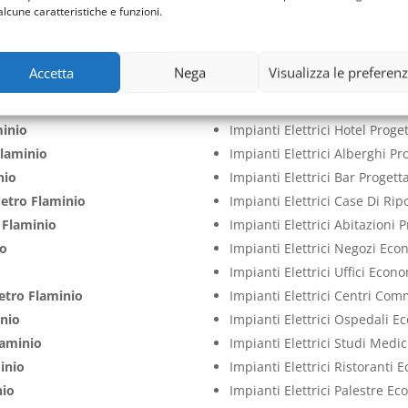
laminio
Impianti Elettrici Aziende Pr
alcune caratteristiche e funzioni.
laminio
Impianti Elettrici Cliniche P
inio
Impianti Elettrici Case Proge
Accetta
Nega
Visualizza le preferen
inio
Impianti Elettrici Ville Proge
tro Flaminio
Impianti Elettrici Appartame
minio
Impianti Elettrici Hotel Prog
laminio
Impianti Elettrici Alberghi P
nio
Impianti Elettrici Bar Proget
etro Flaminio
Impianti Elettrici Case Di Ri
 Flaminio
Impianti Elettrici Abitazioni
io
Impianti Elettrici Negozi Ec
Impianti Elettrici Uffici Econ
etro Flaminio
Impianti Elettrici Centri Co
nio
Impianti Elettrici Ospedali 
laminio
Impianti Elettrici Studi Medi
inio
Impianti Elettrici Ristoranti
nio
Impianti Elettrici Palestre E