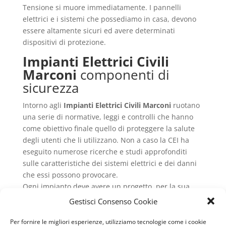
Tensione si muore immediatamente. I pannelli
elettrici e i sistemi che possediamo in casa, devono
essere altamente sicuri ed avere determinati
dispositivi di protezione.
Impianti Elettrici Civili
Marconi
componenti di
sicurezza
Intorno agli
Impianti Elettrici Civili Marconi
ruotano
una serie di normative, leggi e controlli che hanno
come obiettivo finale quello di proteggere la salute
degli utenti che li utilizzano. Non a caso la CEI ha
eseguito numerose ricerche e studi approfonditi
sulle caratteristiche dei sistemi elettrici e dei danni
che essi possono provocare.
Ogni impianto deve avere un progetto, per la sua
costruzione, che viene creato da un ingegnere
Gestisci Consenso Cookie
elettrico che vada a rispettare tutti i singoli aspetti e
i componenti pericolosi. Ogni circuito e cavo non è
Per fornire le migliori esperienze, utilizziamo tecnologie come i cookie