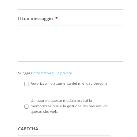
Il tuo messaggio
*
Si
Si legga l'
informativa sulla privacy
legga
l'informativa
Autorizzo il trattamento dei miei dati personali
sulla
privacy
*
Privacy
*
Utilizzando questo modulo accetti la
memorizzazione e la gestione dei tuoi dati da
questo sito web.
CAPTCHA