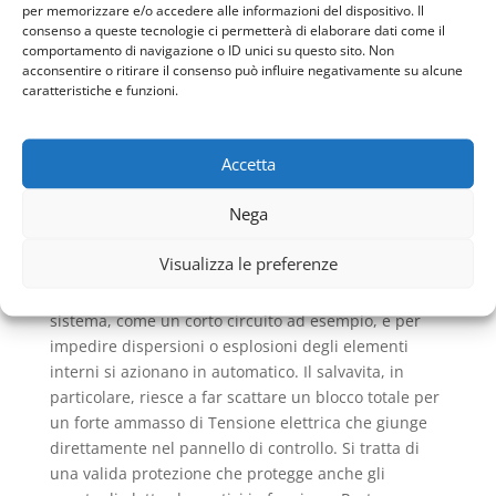
per memorizzare e/o accedere alle informazioni del dispositivo. Il
un isolante ma un conduttore di elettricità che ha
consenso a queste tecnologie ci permetterà di elaborare dati come il
come scopo finale quello di far defluire
comportamento di navigazione o ID unici su questo sito. Non
correttamente e velocemente il flusso di Tensione
acconsentire o ritirare il consenso può influire negativamente su alcune
caratteristiche e funzioni.
richiesto.
Proprio su queste basi sono stati creati i pannelli di
controllo, centralini e contatori che hanno la qualità
Accetta
di essere un fermo del flusso normale. In essi
vengono collocati degli interruttori che possono
Nega
bloccare immediatamente l’energia elettrica. I
migliori sono i salvavita e gli interruttori differenziali.
Visualizza le preferenze
Studiati per essere immediati nel controllo di blocco
funzionano quando avvertono una anomalia nel
sistema, come un corto circuito ad esempio, e per
impedire dispersioni o esplosioni degli elementi
interni si azionano in automatico. Il salvavita, in
particolare, riesce a far scattare un blocco totale per
un forte ammasso di Tensione elettrica che giunge
direttamente nel pannello di controllo. Si tratta di
una valida protezione che protegge anche gli