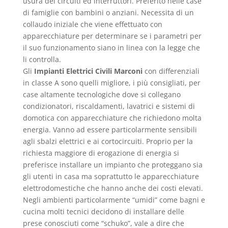
usura dei circuiti ed interruttori. Preferito nelle case
di famiglie con bambini o anziani. Necessita di un
collaudo iniziale che viene effettuato con
apparecchiature per determinare se i parametri per
il suo funzionamento siano in linea con la legge che
li controlla.
Gli
Impianti Elettrici Civili Marconi
con differenziali
in classe A sono quelli migliore, i più consigliati, per
case altamente tecnologiche dove si collegano
condizionatori, riscaldamenti, lavatrici e sistemi di
domotica con apparecchiature che richiedono molta
energia. Vanno ad essere particolarmente sensibili
agli sbalzi elettrici e ai cortocircuiti. Proprio per la
richiesta maggiore di erogazione di energia si
preferisce installare un impianto che proteggano sia
gli utenti in casa ma soprattutto le apparecchiature
elettrodomestiche che hanno anche dei costi elevati.
Negli ambienti particolarmente “umidi” come bagni e
cucina molti tecnici decidono di installare delle
prese conosciuti come “schuko”, vale a dire che