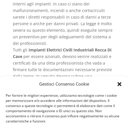
interni agli impianti. In caso ci siano dei
malfunzionamenti, incendi o anche cortocircuiti
sarete i diretti responsabili in caso di danni a terze
persone o anche per danni privati. La legge è molto
severa su questo elemento, quindi eseguite sempre
un preventivo per degli adeguamenti del sistema a
dei professionisti.
Tutti gli
Impianti Elettrici Civili Industriali Rocca Di
Cave
per essere azionati, devono venire realizzati e
certificati da una ditta professionista che vada a
firmare tutte le documentazioni necessarie previste
dalla legge. In seguito devono subire una
manutenzione e revisione che attesti che tutti gli
Gestisci Consenso Cookie
elementi in essi contenuti siano funzionali.
Per fornire le migliori esperienze, utilizziamo tecnologie come i cookie
Impianti Elettrici Civili
per memorizzare e/o accedere alle informazioni del dispositivo. Il
Industriali Rocca Di Cave
consenso a queste tecnologie ci permetterà di elaborare dati come il
comportamento di navigazione o ID unici su questo sito. Non
revisioni
acconsentire o ritirare il consenso può influire negativamente su alcune
caratteristiche e funzioni.
Le revisioni che interessano gli
Impianti Elettrici