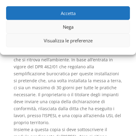
Civili Industriali Rocca Di Cave
vengono eseguite
solo adottando delle procedure specifiche redatte
Accetta
dalla legge. Tra gli elementi che si vanno a
controllare ci sono i dispositivi di sicurezza interni.
Nega
La messa a terra è obbligatoria per tutti gli
Impianti
Elettrici Civili Industriali Rocca Di Cave
ed è
Visualizza le preferenze
indispensabile per la protezione dalle scariche
atmosferiche, come fulmini o elettricità elettrostatica
che si ritrova nell’ambiente. In base all’entrata in
vigore del DPR 462/01 che regolano alla
semplificazione burocratica per queste installazioni
si pretende che, una volta installata la messa a terra,
ci sia un massimo di 30 giorni per tutte le pratiche
necessarie. Il proprietario o il titolare degli impianti
deve inviare una copia della dichiarazione di
conformità, rilasciata dalla ditta che ha eseguito i
lavori, presso l’ISPESL e una copia all’azienda USL del
proprio territorio.
Insieme a questa copia si deve sottoscrivere il