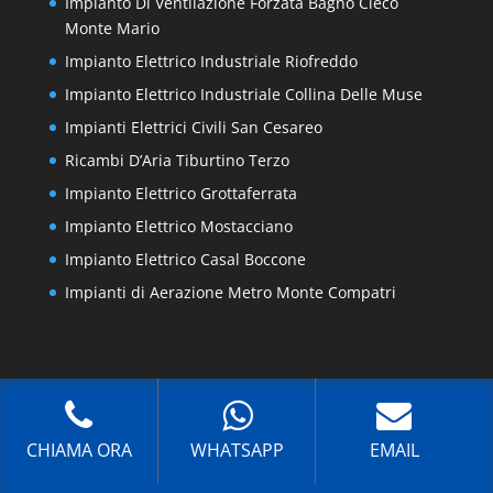
Impianto Di Ventilazione Forzata Bagno Cieco
Monte Mario
Impianto Elettrico Industriale Riofreddo
Impianto Elettrico Industriale Collina Delle Muse
Impianti Elettrici Civili San Cesareo
Ricambi D’Aria Tiburtino Terzo
Impianto Elettrico Grottaferrata
Impianto Elettrico Mostacciano
Impianto Elettrico Casal Boccone
Impianti di Aerazione Metro Monte Compatri
Mappa del Sito
Privacy
Cookie Policy (UE)
CHIAMA ORA
WHATSAPP
EMAIL
Copyright © 2021 |
Realizzazione Siti Web
-
Siti