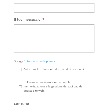
Il tuo messaggio
*
Si
Si legga l'
informativa sulla privacy
legga
l'informativa
Autorizzo il trattamento dei miei dati personali
sulla
privacy
*
Privacy
*
Utilizzando questo modulo accetti la
memorizzazione e la gestione dei tuoi dati da
questo sito web.
CAPTCHA