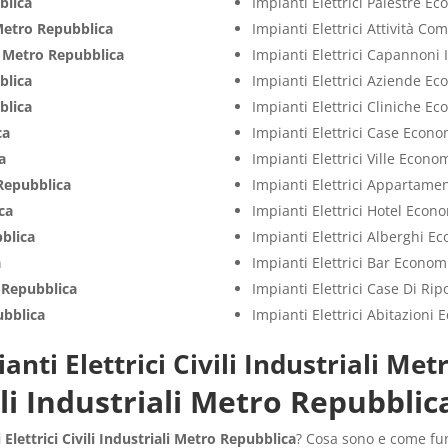
blica
Impianti Elettrici Palestre E
etro Repubblica
Impianti Elettrici Attività C
i
Metro Repubblica
Impianti Elettrici Capannoni 
blica
Impianti Elettrici Aziende E
blica
Impianti Elettrici Cliniche E
ca
Impianti Elettrici Case Econo
a
Impianti Elettrici Ville Econo
Repubblica
Impianti Elettrici Appartame
ca
Impianti Elettrici Hotel Econ
blica
Impianti Elettrici Alberghi E
a
Impianti Elettrici Bar Econom
 Repubblica
Impianti Elettrici Case Di Ri
bblica
Impianti Elettrici Abitazioni
anti Elettrici Civili Industriali Me
vili Industriali Metro Repubblic
 Elettrici Civili Industriali Metro Repubblica
? Cosa sono e come fun