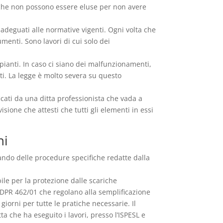
re che non possono essere eluse per non avere
adeguati alle normative vigenti. Ogni volta che
enti. Sono lavori di cui solo dei
mpianti. In caso ci siano dei malfunzionamenti,
ati. La legge è molto severa su questo
icati da una ditta professionista che vada a
ione che attesti che tutti gli elementi in essi
ni
ndo delle procedure specifiche redatte dalla
le per la protezione dalle scariche
el DPR 462/01 che regolano alla semplificazione
giorni per tutte le pratiche necessarie. Il
tta che ha eseguito i lavori, presso l’ISPESL e