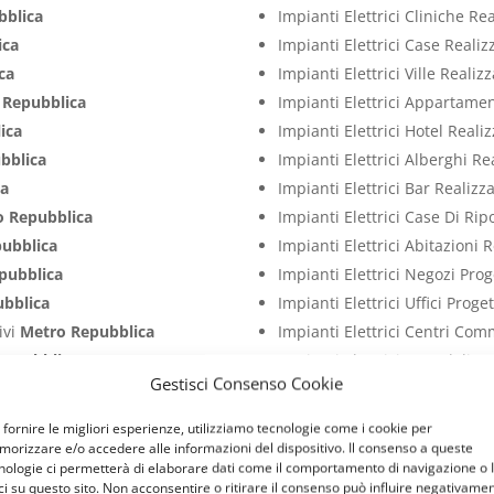
bblica
Impianti Elettrici Cliniche Re
ica
Impianti Elettrici Case Reali
ca
Impianti Elettrici Ville Reali
 Repubblica
Impianti Elettrici Appartame
ica
Impianti Elettrici Hotel Real
bblica
Impianti Elettrici Alberghi R
ca
Impianti Elettrici Bar Realiz
o Repubblica
Impianti Elettrici Case Di Ri
ubblica
Impianti Elettrici Abitazioni 
pubblica
Impianti Elettrici Negozi Pro
bblica
Impianti Elettrici Uffici Prog
ivi
Metro Repubblica
Impianti Elettrici Centri Com
Repubblica
Impianti Elettrici Ospedali P
Gestisci Consenso Cookie
ro Repubblica
Impianti Elettrici Studi Medi
 Repubblica
Impianti Elettrici Ristoranti 
 fornire le migliori esperienze, utilizziamo tecnologie come i cookie per
epubblica
Impianti Elettrici Palestre P
orizzare e/o accedere alle informazioni del dispositivo. Il consenso a queste
nologie ci permetterà di elaborare dati come il comportamento di navigazione o 
tivi
Metro Repubblica
Impianti Elettrici Attività C
ci su questo sito. Non acconsentire o ritirare il consenso può influire negativame