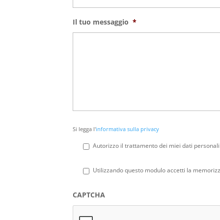
Il tuo messaggio
*
Si
Si legga l'
informativa sulla privacy
legga
l'informativa
Autorizzo il trattamento dei miei dati personali
sulla
privacy
*
Privacy
*
Utilizzando questo modulo accetti la memorizza
CAPTCHA