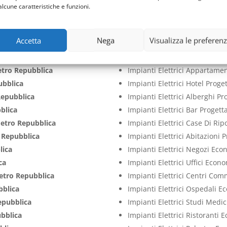
entivi
Metro Repubblica
Impianti Elettrici Capannoni 
alcune caratteristiche e funzioni.
epubblica
Impianti Elettrici Aziende Pr
epubblica
Impianti Elettrici Cliniche P
Accetta
Nega
Visualizza le preferen
bblica
Impianti Elettrici Case Proge
bblica
Impianti Elettrici Ville Proge
tro Repubblica
Impianti Elettrici Appartame
ubblica
Impianti Elettrici Hotel Prog
epubblica
Impianti Elettrici Alberghi P
blica
Impianti Elettrici Bar Proget
etro Repubblica
Impianti Elettrici Case Di Ri
 Repubblica
Impianti Elettrici Abitazioni
lica
Impianti Elettrici Negozi Ec
ca
Impianti Elettrici Uffici Econ
etro Repubblica
Impianti Elettrici Centri Co
bblica
Impianti Elettrici Ospedali 
epubblica
Impianti Elettrici Studi Medi
bblica
Impianti Elettrici Ristoranti