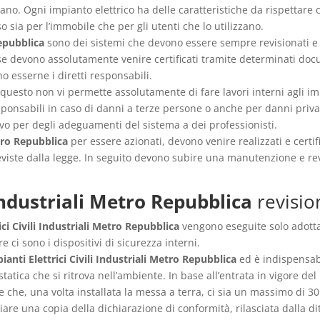
olano. Ogni impianto elettrico ha delle caratteristiche da rispetta
 sia per l’immobile che per gli utenti che lo utilizzano.
Repubblica
sono dei sistemi che devono essere sempre revisionati e 
e devono assolutamente venire certificati tramite determinati docum
o esserne i diretti responsabili.
, questo non vi permette assolutamente di fare lavori interni agli i
responsabili in caso di danni a terze persone o anche per danni priv
o per degli adeguamenti del sistema a dei professionisti.
etro Repubblica
per essere azionati, devono venire realizzati e certif
iste dalla legge. In seguito devono subire una manutenzione e revis
 Industriali Metro Repubblica
revisio
ici Civili Industriali Metro Repubblica
vengono eseguite solo adotta
e ci sono i dispositivi di sicurezza interni.
ianti Elettrici Civili Industriali Metro Repubblica
ed è indispensabi
statica che si ritrova nell’ambiente. In base all’entrata in vigore d
 che, una volta installata la messa a terra, ci sia un massimo di 30 
viare una copia della dichiarazione di conformità, rilasciata dalla di