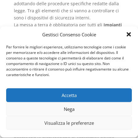
adottando delle procedure specifiche redatte dalla
legge. Tra gli elementi che si vanno a controllare ci
sono i dispositivi di sicurezza interni.
La messa a terra è obbligatoria per tutti gli
Impianti
Elettrici Civili Industriali Isola Sacra
ed è
Gestisci Consenso Cookie
indispensabile per la protezione dalle scariche
atmosferiche, come fulmini o elettricità elettrostatica
Per fornire le migliori esperienze, utilizziamo tecnologie come i cookie
per memorizzare e/o accedere alle informazioni del dispositivo. Il
che si ritrova nell’ambiente. In base all’entrata in
consenso a queste tecnologie ci permetterà di elaborare dati come il
vigore del DPR 462/01 che regolano alla
comportamento di navigazione o ID unici su questo sito. Non
semplificazione burocratica per queste installazioni
acconsentire o ritirare il consenso può influire negativamente su alcune
si pretende che, una volta installata la messa a terra,
caratteristiche e funzioni.
ci sia un massimo di 30 giorni per tutte le pratiche
necessarie. Il proprietario o il titolare degli impianti
Accetta
deve inviare una copia della dichiarazione di
conformità, rilasciata dalla ditta che ha eseguito i
Nega
lavori, presso l’ISPESL e una copia all’azienda USL del
proprio territorio.
Visualizza le preferenze
Insieme a questa copia si deve sottoscrivere il
modulo predisposto dell’ISPESL. Non si ritiene