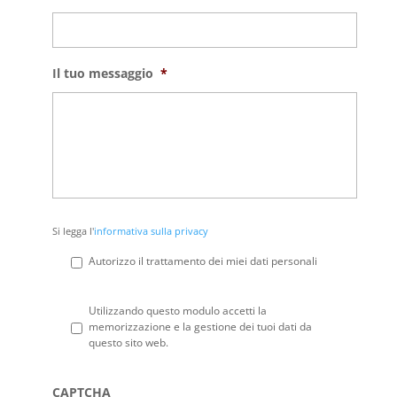
Il tuo messaggio
*
Si
Si legga l'
informativa sulla privacy
legga
l'informativa
Autorizzo il trattamento dei miei dati personali
sulla
privacy
*
Privacy
*
Utilizzando questo modulo accetti la
memorizzazione e la gestione dei tuoi dati da
questo sito web.
CAPTCHA