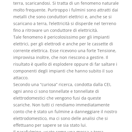
terra, scaricandosi. Si tratta di un fenomeno naturale
molto frequente. Purtroppo i fulmini sono attratti dai
metalli che sono conduttori elettrici e, anche se si
scaricano a terra, l’elettricità si disperde nel terreno
fino a ritrovare un conduttore di elettricità.
Tale fenomeno è pericolosissimo per gli impianti
elettrici, per gli elettrodi e anche per le cassette di
corrente elettrica. Esse ricevono una forte Tensione,
improvvisa inoltre, che non riescono a gestire. Il
risultato è quello di esplodere oppure di far saltare i
componenti degli impianti che hanno subito il suo
attacco.
Secondo una “curiosa” ricerca, condotta dalla CEI,
ogni anno ci sono tonnellate e tonnellate di
elettrodomestici che vengono fusi da queste
scariche. Non tutti ci rendiamo immediatamente
conto che è stato un fulmine a danneggiare il nostro
elettrodomestico, ma ci sono delle analisi che si
effettuano per sapere se sia stato lui.
Il parafulmine, usato come una messa a terra