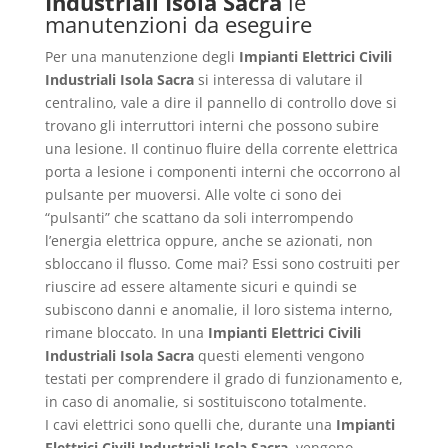
Industriali Isola Sacra
le
manutenzioni da eseguire
Per una manutenzione degli
Impianti Elettrici Civili
Industriali Isola Sacra
si interessa di valutare il
centralino, vale a dire il pannello di controllo dove si
trovano gli interruttori interni che possono subire
una lesione. Il continuo fluire della corrente elettrica
porta a lesione i componenti interni che occorrono al
pulsante per muoversi. Alle volte ci sono dei
“pulsanti” che scattano da soli interrompendo
l’energia elettrica oppure, anche se azionati, non
sbloccano il flusso. Come mai? Essi sono costruiti per
riuscire ad essere altamente sicuri e quindi se
subiscono danni e anomalie, il loro sistema interno,
rimane bloccato. In una
Impianti Elettrici Civili
Industriali Isola Sacra
questi elementi vengono
testati per comprendere il grado di funzionamento e,
in caso di anomalie, si sostituiscono totalmente.
I cavi elettrici sono quelli che, durante una
Impianti
Elettrici Civili Industriali Isola Sacra
, vengono