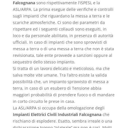
Falcognana
sono rispettivamente l’ISPESL e la
ASL/ARPA. La prima esegue delle verifiche e controlli
sugli impianti che riguardano la messa a terra e le
scariche atmosferiche. Ci sono dei parametri da
rispettare ed i seguenti collaudi sono eseguiti, in
loco e da personale abilitato, in presenza di autorità
ufficiali. In caso di impianti che sono sprovvisti di
messa a terra o di una messa a terra che non è stata
revisionata, tale ente provvede a sanzioni oppure al
sequestro dello stesso impianto.
Si tratta di un lavoro delicato e meticoloso, ma che
salva molte vite umane. Tra l’altro esiste la valida
possibilità che, un impianto sprovvisto di messa a
terra, in caso di un esubero di Tensione abbia
maggiori probabilità di prendere fuoco o di mandare
in corto circuito le prese in casa.
La ASL/ARPA si occupa della omologazione degli
Impianti Elettrici Civili Industriali Falcognana
che
rischiano di esplodere. Esatto, sembra irreale o una
dichiarazione troppo “plateale” ma non è così. Molti