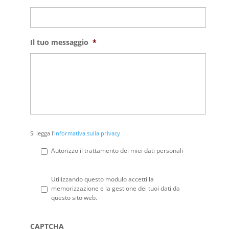
Il tuo messaggio
*
Si
Si legga l'
informativa sulla privacy
legga
l'informativa
Autorizzo il trattamento dei miei dati personali
sulla
privacy
*
Privacy
*
Utilizzando questo modulo accetti la
memorizzazione e la gestione dei tuoi dati da
questo sito web.
CAPTCHA