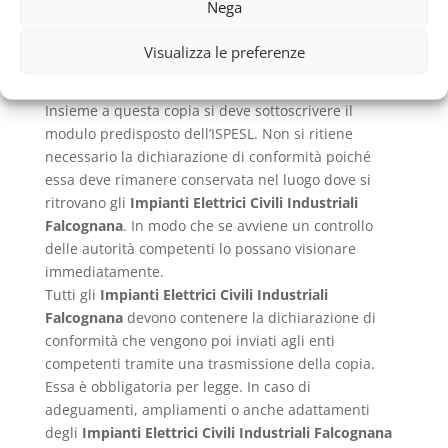
Nega
deve inviare una copia della dichiarazione di
conformità, rilasciata dalla ditta che ha eseguito i
Visualizza le preferenze
lavori, presso l’ISPESL e una copia all’azienda USL del
proprio territorio.
Insieme a questa copia si deve sottoscrivere il
modulo predisposto dell’ISPESL. Non si ritiene
necessario la dichiarazione di conformità poiché
essa deve rimanere conservata nel luogo dove si
ritrovano gli
Impianti Elettrici Civili Industriali
Falcognana
. In modo che se avviene un controllo
delle autorità competenti lo possano visionare
immediatamente.
Tutti gli
Impianti Elettrici Civili Industriali
Falcognana
devono contenere la dichiarazione di
conformità che vengono poi inviati agli enti
competenti tramite una trasmissione della copia.
Essa è obbligatoria per legge. In caso di
adeguamenti, ampliamenti o anche adattamenti
degli
Impianti Elettrici Civili Industriali Falcognana