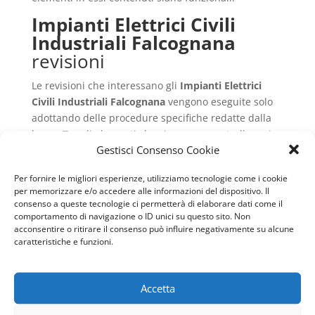
Impianti Elettrici Civili
Industriali Falcognana
revisioni
Le revisioni che interessano gli
Impianti Elettrici
Civili Industriali Falcognana
vengono eseguite solo
adottando delle procedure specifiche redatte dalla
legge. Tra gli elementi che si vanno a controllare ci
Gestisci Consenso Cookie
sono i dispositivi di sicurezza interni.
La messa a terra è obbligatoria per tutti gli
Impianti
Per fornire le migliori esperienze, utilizziamo tecnologie come i cookie
Elettrici Civili Industriali Falcognana
ed è
per memorizzare e/o accedere alle informazioni del dispositivo. Il
indispensabile per la protezione dalle scariche
consenso a queste tecnologie ci permetterà di elaborare dati come il
atmosferiche, come fulmini o elettricità elettrostatica
comportamento di navigazione o ID unici su questo sito. Non
acconsentire o ritirare il consenso può influire negativamente su alcune
che si ritrova nell’ambiente. In base all’entrata in
caratteristiche e funzioni.
vigore del DPR 462/01 che regolano alla
semplificazione burocratica per queste installazioni
si pretende che, una volta installata la messa a terra,
Accetta
ci sia un massimo di 30 giorni per tutte le pratiche
necessarie. Il proprietario o il titolare degli impianti