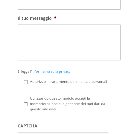
Il tuo messaggio
*
Si
Si legga l'
informativa sulla privacy
legga
l'informativa
Autorizzo il trattamento dei miei dati personali
sulla
privacy
*
Privacy
*
Utilizzando questo modulo accetti la
memorizzazione e la gestione dei tuoi dati da
questo sito web.
CAPTCHA