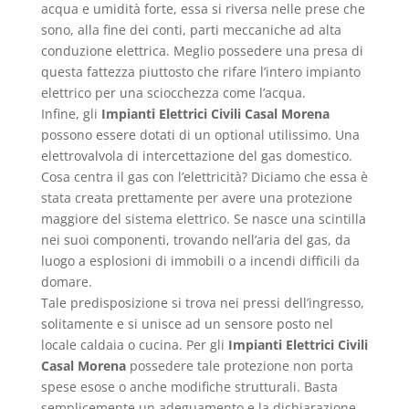
acqua e umidità forte, essa si riversa nelle prese che
sono, alla fine dei conti, parti meccaniche ad alta
conduzione elettrica. Meglio possedere una presa di
questa fattezza piuttosto che rifare l’intero impianto
elettrico per una sciocchezza come l’acqua.
Infine, gli
Impianti Elettrici Civili Casal Morena
possono essere dotati di un optional utilissimo. Una
elettrovalvola di intercettazione del gas domestico.
Cosa centra il gas con l’elettricità? Diciamo che essa è
stata creata prettamente per avere una protezione
maggiore del sistema elettrico. Se nasce una scintilla
nei suoi componenti, trovando nell’aria del gas, da
luogo a esplosioni di immobili o a incendi difficili da
domare.
Tale predisposizione si trova nei pressi dell’ingresso,
solitamente e si unisce ad un sensore posto nel
locale caldaia o cucina. Per gli
Impianti Elettrici Civili
Casal Morena
possedere tale protezione non porta
spese esose o anche modifiche strutturali. Basta
semplicemente un adeguamento e la dichiarazione