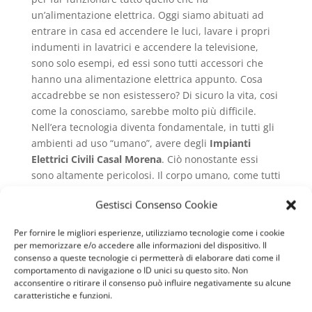
un’alimentazione elettrica. Oggi siamo abituati ad
entrare in casa ed accendere le luci, lavare i propri
indumenti in lavatrici e accendere la televisione,
sono solo esempi, ed essi sono tutti accessori che
hanno una alimentazione elettrica appunto. Cosa
accadrebbe se non esistessero? Di sicuro la vita, cosi
come la conosciamo, sarebbe molto più difficile.
Nell’era tecnologia diventa fondamentale, in tutti gli
ambienti ad uso “umano”, avere degli
Impianti
Elettrici Civili Casal Morena
. Ciò nonostante essi
sono altamente pericolosi. Il corpo umano, come tutti
gli esseri viventi, sono altissimi conduttori di energia
Gestisci Consenso Cookie
elettrica e se veniamo a contatto con questa
Tensione si muore immediatamente. I pannelli
Per fornire le migliori esperienze, utilizziamo tecnologie come i cookie
elettrici e i sistemi che possediamo in casa, devono
per memorizzare e/o accedere alle informazioni del dispositivo. Il
essere altamente sicuri ed avere determinati
consenso a queste tecnologie ci permetterà di elaborare dati come il
comportamento di navigazione o ID unici su questo sito. Non
dispositivi di protezione.
acconsentire o ritirare il consenso può influire negativamente su alcune
Impianti Elettrici Civili
caratteristiche e funzioni.