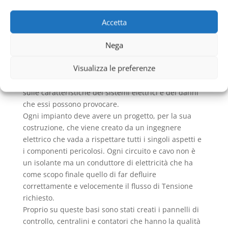
Casal Morena
componenti
di sicurezza
Accetta
Intorno agli
Impianti Elettrici Civili Casal Morena
Nega
ruotano una serie di normative, leggi e controlli che
hanno come obiettivo finale quello di proteggere la
Visualizza le preferenze
salute degli utenti che li utilizzano. Non a caso la CEI
ha eseguito numerose ricerche e studi approfonditi
sulle caratteristiche dei sistemi elettrici e dei danni
che essi possono provocare.
Ogni impianto deve avere un progetto, per la sua
costruzione, che viene creato da un ingegnere
elettrico che vada a rispettare tutti i singoli aspetti e
i componenti pericolosi. Ogni circuito e cavo non è
un isolante ma un conduttore di elettricità che ha
come scopo finale quello di far defluire
correttamente e velocemente il flusso di Tensione
richiesto.
Proprio su queste basi sono stati creati i pannelli di
controllo, centralini e contatori che hanno la qualità