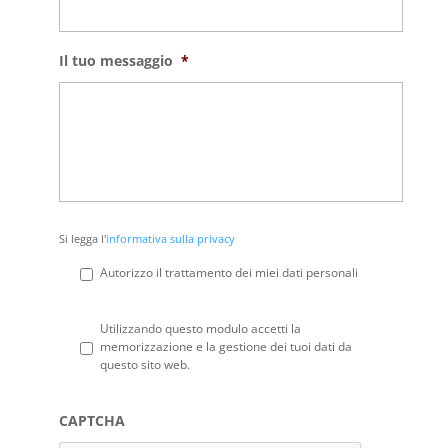
Il tuo messaggio
*
Si
Si legga l'
informativa sulla privacy
legga
l'informativa
Autorizzo il trattamento dei miei dati personali
sulla
privacy
*
Privacy
*
Utilizzando questo modulo accetti la
memorizzazione e la gestione dei tuoi dati da
questo sito web.
CAPTCHA