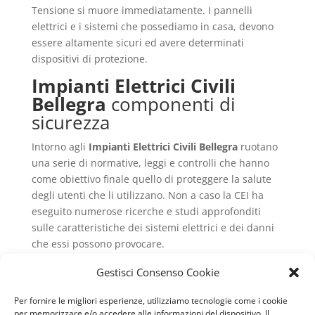
Tensione si muore immediatamente. I pannelli
elettrici e i sistemi che possediamo in casa, devono
essere altamente sicuri ed avere determinati
dispositivi di protezione.
Impianti Elettrici Civili
Bellegra
componenti di
sicurezza
Intorno agli
Impianti Elettrici Civili Bellegra
ruotano
una serie di normative, leggi e controlli che hanno
come obiettivo finale quello di proteggere la salute
degli utenti che li utilizzano. Non a caso la CEI ha
eseguito numerose ricerche e studi approfonditi
sulle caratteristiche dei sistemi elettrici e dei danni
che essi possono provocare.
Ogni impianto deve avere un progetto, per la sua
Gestisci Consenso Cookie
costruzione, che viene creato da un ingegnere
elettrico che vada a rispettare tutti i singoli aspetti e
Per fornire le migliori esperienze, utilizziamo tecnologie come i cookie
i componenti pericolosi. Ogni circuito e cavo non è
per memorizzare e/o accedere alle informazioni del dispositivo. Il