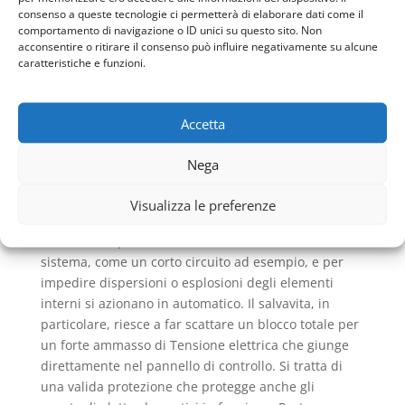
un isolante ma un conduttore di elettricità che ha
consenso a queste tecnologie ci permetterà di elaborare dati come il
comportamento di navigazione o ID unici su questo sito. Non
come scopo finale quello di far defluire
acconsentire o ritirare il consenso può influire negativamente su alcune
correttamente e velocemente il flusso di Tensione
caratteristiche e funzioni.
richiesto.
Proprio su queste basi sono stati creati i pannelli di
controllo, centralini e contatori che hanno la qualità
Accetta
di essere un fermo del flusso normale. In essi
vengono collocati degli interruttori che possono
Nega
bloccare immediatamente l’energia elettrica. I
migliori sono i salvavita e gli interruttori differenziali.
Visualizza le preferenze
Studiati per essere immediati nel controllo di blocco
funzionano quando avvertono una anomalia nel
sistema, come un corto circuito ad esempio, e per
impedire dispersioni o esplosioni degli elementi
interni si azionano in automatico. Il salvavita, in
particolare, riesce a far scattare un blocco totale per
un forte ammasso di Tensione elettrica che giunge
direttamente nel pannello di controllo. Si tratta di
una valida protezione che protegge anche gli