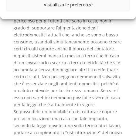
Visualizza le preferenze
per la conduzione di corrente in tutta la casa.
Un impianto assolutamente non a norma di legge,
pericoloso per gli utenti che sono in casa, non in
grado di supportare l’alimentazione degli
elettrodomestici attuali che, anche se sono a basso
consumo, usandoli simultaneamente possono creare
corti circuiti oppure anche il blocco del contatore.
A questi sistemi manca la messa a terra che in caso
di un sovraccarico scarica a terra l’elettricità che si è
accumulata senza danneggiare altri fili o effettuare
corto circuiti. Non posseggono nemmeno il salvavita
che è essenziale negli ambienti domestici, poiché è
un aiuto notevole per la sicurezza umana. Senza di
esso non sarebbe nemmeno possibile vivere in casa
per la legge che è attualmente in vigore.
Se possedete un immobile da ristrutturare oppure
preso in locazione una casa con tale impianto,
secondo la legge dovete, una volta terminato i lavori,
portare a compimento la “ristrutturazione” del nuovo