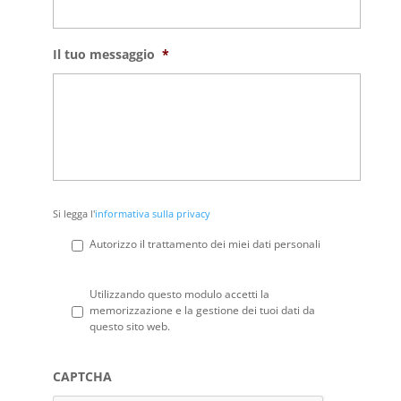
Il tuo messaggio
*
Si
Si legga l'
informativa sulla privacy
legga
l'informativa
Autorizzo il trattamento dei miei dati personali
sulla
privacy
*
Privacy
*
Utilizzando questo modulo accetti la
memorizzazione e la gestione dei tuoi dati da
questo sito web.
CAPTCHA