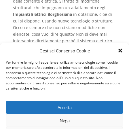
della corrente elettrica. Si tratta di modifiche
strutturali che impegnano un adattamento degli
Impianti Elettrici Borghesiana
in dotazione, cioè di
cui si dispone, usando nuove tecnologie o strutture.
Occorre sempre che non ci siano modifiche non
elencate, cosa vuol dire questo? Non si deve mai
intervenire direttamente perché il sistema elettrico
deve essere denunciato agli enti competenti e
Gestisci Consenso Cookie
dichiarare la potenza di Tensione che si desidera
avere o che si ha.
Per fornire le migliori esperienze, utilizziamo tecnologie come i cookie
per memorizzare e/o accedere alle informazioni del dispositivo. Il
Impianti Elettrici
consenso a queste tecnologie ci permetterà di elaborare dati come il
Borghesiana
obsoleti
comportamento di navigazione o ID unici su questo sito. Non
acconsentire o ritirare il consenso può influire negativamente su alcune
caratteristiche e funzioni.
Una caratteristica che ritroviamo in case vecchie,
ruderi o che siano da ristrutturare, è data dalla
presenza di
Impianti Elettrici Borghesiana
che sono
Accetta
composti da 2 fili. Particolarmente pericolosi si tratta
dei primi sistemi usati nelle case che erano
Nega
essenziali. Si tratta di un collegamento al pannello di
controllo, dove c’è il contatore, che ha solo due fili