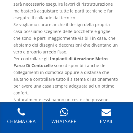
sarà necessario eseguire lavori di ristrutturazione
ma basterà acquistare tutte le parti tecniche e far
eseguire il collaudo dal tecnico.
Se vogliamo curare anche il design della propria
casa possiamo scegliere delle bocchette e griglie,
che sono le parti maggiormente visibili in casa, che
abbiamo dei disegni e decorazioni che diventano un
vero e proprio arredo fisso.
Per controllare gli
Impianti di Aerazione Metro
Parco Di Centocelle
sono disponibili anche dei
collegamenti in domotica oppure a distanza che
aiutano a controllare tutto il sistema di azionamento
per avere una casa sempre adeguata ad un ottimo
confort.
Naturalmente essi hanno un costo che possono
essere sempre preventivati. Se avete intenzione di
far installare programmi di ultima generazione
richiedere un preventivo e fate eseguire un
CHIAMA ORA
WHATSAPP
EMAIL
sopralluogo della struttura da parte di un tecnico.