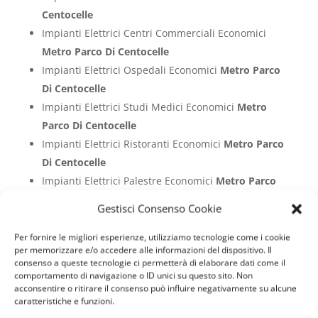
Centocelle
Impianti Elettrici Centri Commerciali Economici
Metro Parco Di Centocelle
Impianti Elettrici Ospedali Economici
Metro Parco
Di Centocelle
Impianti Elettrici Studi Medici Economici
Metro
Parco Di Centocelle
Impianti Elettrici Ristoranti Economici
Metro Parco
Di Centocelle
Impianti Elettrici Palestre Economici
Metro Parco
Di Centocelle
Gestisci Consenso Cookie
Impianti Elettrici Attività Commerciali Economici
Metro Parco Di Centocelle
Per fornire le migliori esperienze, utilizziamo tecnologie come i cookie
per memorizzare e/o accedere alle informazioni del dispositivo. Il
Impianti Elettrici Capannoni Industriali Economici
consenso a queste tecnologie ci permetterà di elaborare dati come il
Metro Parco Di Centocelle
comportamento di navigazione o ID unici su questo sito. Non
acconsentire o ritirare il consenso può influire negativamente su alcune
Impianti Elettrici Aziende Economici
Metro Parco
caratteristiche e funzioni.
Di Centocelle