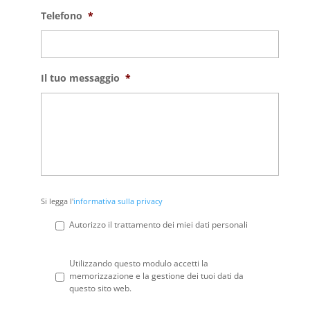
Telefono
*
Il tuo messaggio
*
Si
Si legga l'
informativa sulla privacy
legga
l'informativa
Autorizzo il trattamento dei miei dati personali
sulla
privacy
*
Privacy
*
Utilizzando questo modulo accetti la
memorizzazione e la gestione dei tuoi dati da
questo sito web.