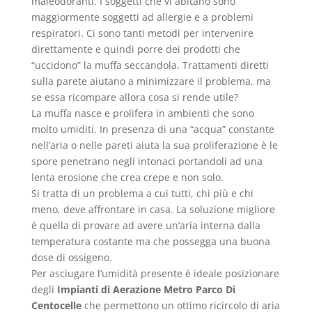
maleodoranti. I soggetti che vi abitano sono
maggiormente soggetti ad allergie e a problemi
respiratori. Ci sono tanti metodi per intervenire
direttamente e quindi porre dei prodotti che
“uccidono” la muffa seccandola. Trattamenti diretti
sulla parete aiutano a minimizzare il problema, ma
se essa ricompare allora cosa si rende utile?
La muffa nasce e prolifera in ambienti che sono
molto umiditi. In presenza di una “acqua” constante
nell’aria o nelle pareti aiuta la sua proliferazione è le
spore penetrano negli intonaci portandoli ad una
lenta erosione che crea crepe e non solo.
Si tratta di un problema a cui tutti, chi più e chi
meno, deve affrontare in casa. La soluzione migliore
è quella di provare ad avere un’aria interna dalla
temperatura costante ma che possegga una buona
dose di ossigeno.
Per asciugare l’umidità presente è ideale posizionare
degli
Impianti di Aerazione Metro Parco Di
Centocelle
che permettono un ottimo ricircolo di aria