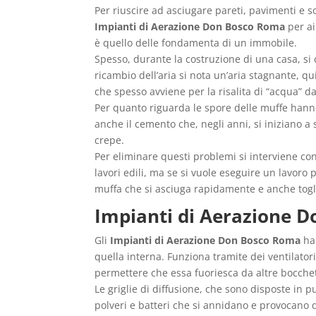
Per riuscire ad asciugare pareti, pavimenti e so
Impianti di Aerazione Don Bosco Roma
per ai
è quello delle fondamenta di un immobile.
Spesso, durante la costruzione di una casa, si
ricambio dell’aria si nota un’aria stagnante, q
che spesso avviene per la risalita di “acqua” da
Per quanto riguarda le spore delle muffe hanno 
anche il cemento che, negli anni, si iniziano a
crepe.
Per eliminare questi problemi si interviene con
lavori edili, ma se si vuole eseguire un lavoro 
muffa che si asciuga rapidamente e anche togli
Impianti di Aerazione 
Gli
Impianti di Aerazione Don Bosco Roma
han
quella interna. Funziona tramite dei ventilator
permettere che essa fuoriesca da altre bocchet
Le griglie di diffusione, che sono disposte in p
polveri e batteri che si annidano e provocano q