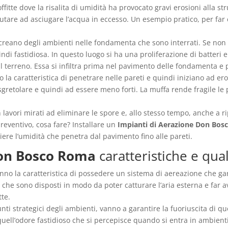
ffitte dove la risalita di umidità ha provocato gravi erosioni alla st
utare ad asciugare l’acqua in eccesso. Un esempio pratico, per f
 creano degli ambienti nelle fondamenta che sono interrati. Se non 
uindi fastidiosa. In questo luogo si ha una proliferazione di batter
l terreno. Essa si infiltra prima nel pavimento delle fondamenta e p
la caratteristica di penetrare nelle pareti e quindi iniziano ad ero
 sgretolare e quindi ad essere meno forti. La muffa rende fragile le
 lavori mirati ad eliminare le spore e, allo stesso tempo, anche a ri
preventivo, cosa fare? Installare un
Impianti di Aerazione Don Bo
ere l’umidità che penetra dal pavimento fino alle pareti.
Don Bosco Roma
caratteristiche e qual
no la caratteristica di possedere un sistema di aereazione che ga
i che sono disposti in modo da poter catturare l’aria esterna e far a
te.
unti strategici degli ambienti, vanno a garantire la fuoriuscita di q
uell’odore fastidioso che si percepisce quando si entra in ambienti