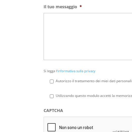
Il tuo messaggio
*
Si
Si legga l'
informativa sulla privacy
legga
l'informativa
Autorizzo il trattamento dei miei dati personali
sulla
privacy
*
Privacy
*
Utilizzando questo modulo accetti la memorizza
CAPTCHA