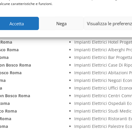
sco Roma
Impianti Elettrici Aziende Pr
alcune caratteristiche e funzioni.
sco Roma
Impianti Elettrici Cliniche P
 Roma
Impianti Elettrici Case Proge
Accetta
Nega
Visualizza le preferen
 Roma
Impianti Elettrici Ville Proge
n Bosco Roma
Impianti Elettrici Appartame
 Roma
Impianti Elettrici Hotel Prog
sco Roma
Impianti Elettrici Alberghi P
Roma
Impianti Elettrici Bar Proget
on Bosco Roma
Impianti Elettrici Case Di Ri
osco Roma
Impianti Elettrici Abitazioni
oma
Impianti Elettrici Negozi Ec
a
Impianti Elettrici Uffici Econ
on Bosco Roma
Impianti Elettrici Centri Co
Roma
Impianti Elettrici Ospedali 
co Roma
Impianti Elettrici Studi Medi
 Roma
Impianti Elettrici Ristoranti
Roma
Impianti Elettrici Palestre E