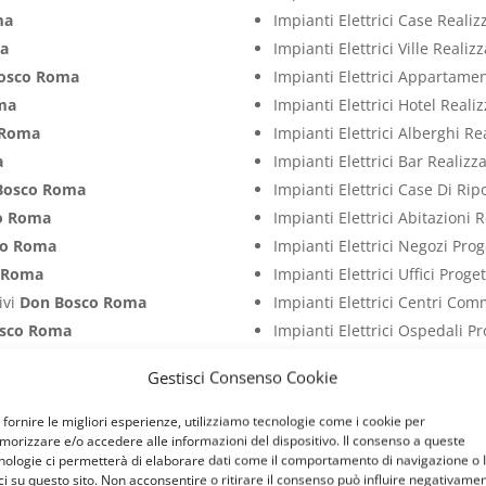
ma
Impianti Elettrici Case Reali
ma
Impianti Elettrici Ville Reali
osco Roma
Impianti Elettrici Appartame
ma
Impianti Elettrici Hotel Real
 Roma
Impianti Elettrici Alberghi R
a
Impianti Elettrici Bar Realiz
Bosco Roma
Impianti Elettrici Case Di Ri
o Roma
Impianti Elettrici Abitazioni 
co Roma
Impianti Elettrici Negozi Pro
 Roma
Impianti Elettrici Uffici Prog
ivi
Don Bosco Roma
Impianti Elettrici Centri Com
sco Roma
Impianti Elettrici Ospedali P
 Bosco Roma
Impianti Elettrici Studi Medi
Gestisci Consenso Cookie
osco Roma
Impianti Elettrici Ristoranti 
sco Roma
Impianti Elettrici Palestre P
 fornire le migliori esperienze, utilizziamo tecnologie come i cookie per
orizzare e/o accedere alle informazioni del dispositivo. Il consenso a queste
tivi
Don Bosco Roma
Impianti Elettrici Attività C
nologie ci permetterà di elaborare dati come il comportamento di navigazione o 
entivi
Don Bosco Roma
Impianti Elettrici Capannoni 
ci su questo sito. Non acconsentire o ritirare il consenso può influire negativame