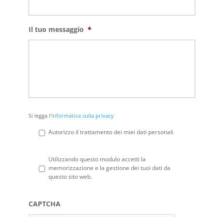
Il tuo messaggio
*
Si
Si legga l'
informativa sulla privacy
legga
l'informativa
Autorizzo il trattamento dei miei dati personali
sulla
privacy
*
Privacy
*
Utilizzando questo modulo accetti la
memorizzazione e la gestione dei tuoi dati da
questo sito web.
CAPTCHA