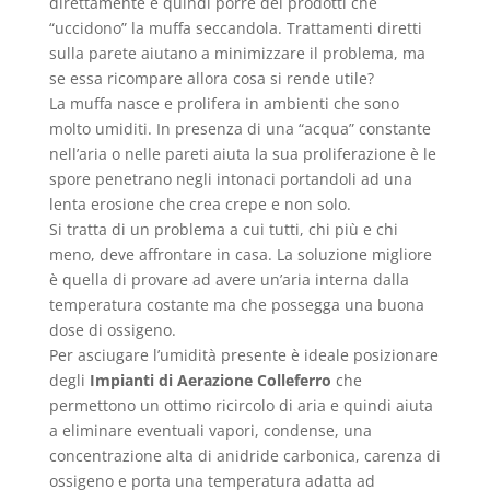
direttamente e quindi porre dei prodotti che
“uccidono” la muffa seccandola. Trattamenti diretti
sulla parete aiutano a minimizzare il problema, ma
se essa ricompare allora cosa si rende utile?
La muffa nasce e prolifera in ambienti che sono
molto umiditi. In presenza di una “acqua” constante
nell’aria o nelle pareti aiuta la sua proliferazione è le
spore penetrano negli intonaci portandoli ad una
lenta erosione che crea crepe e non solo.
Si tratta di un problema a cui tutti, chi più e chi
meno, deve affrontare in casa. La soluzione migliore
è quella di provare ad avere un’aria interna dalla
temperatura costante ma che possegga una buona
dose di ossigeno.
Per asciugare l’umidità presente è ideale posizionare
degli
Impianti di Aerazione Colleferro
che
permettono un ottimo ricircolo di aria e quindi aiuta
a eliminare eventuali vapori, condense, una
concentrazione alta di anidride carbonica, carenza di
ossigeno e porta una temperatura adatta ad