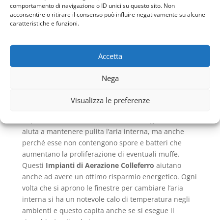
comportamento di navigazione o ID unici su questo sito. Non
per permettere che essa fuoriesca da altre
acconsentire o ritirare il consenso può influire negativamente su alcune
bocchette.
caratteristiche e funzioni.
Le griglie di diffusione, che sono disposte in punti
strategici degli ambienti, vanno a garantire la
fuoriuscita di questa aria stantia e quindi anche
Accetta
eliminare polveri e batteri che si annidano e
provocano quell’odore fastidioso che si percepisce
Nega
quando si entra in ambienti chiusi.
Una volta che essa viene azionata si ha
Visualizza le preferenze
immediatamente una sensazione piacevole ed è
importante che ci sia anche nuovo ossigeno che
aiuta a mantenere pulita l’aria interna, ma anche
perché esse non contengono spore e batteri che
aumentano la proliferazione di eventuali muffe.
Questi
Impianti di Aerazione Colleferro
aiutano
anche ad avere un ottimo risparmio energetico. Ogni
volta che si aprono le finestre per cambiare l’aria
interna si ha un notevole calo di temperatura negli
ambienti e questo capita anche se si esegue il