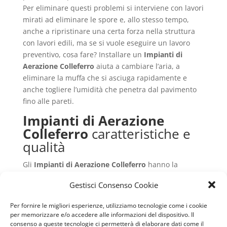
Per eliminare questi problemi si interviene con lavori
mirati ad eliminare le spore e, allo stesso tempo,
anche a ripristinare una certa forza nella struttura
con lavori edili, ma se si vuole eseguire un lavoro
preventivo, cosa fare? Installare un
Impianti di
Aerazione Colleferro
aiuta a cambiare l’aria, a
eliminare la muffa che si asciuga rapidamente e
anche togliere l’umidità che penetra dal pavimento
fino alle pareti.
Impianti di Aerazione
Colleferro
caratteristiche e
qualità
Gli
Impianti di Aerazione Colleferro
hanno la
caratteristica di possedere un sistema di aereazione
Gestisci Consenso Cookie
che garantisce un ottimo cambio di aria esterna da
quella interna. Funziona tramite dei ventilatori che
Per fornire le migliori esperienze, utilizziamo tecnologie come i cookie
sono disposti in modo da poter catturare l’aria
per memorizzare e/o accedere alle informazioni del dispositivo. Il
esterna e far avere un vortice negli ambienti interni
consenso a queste tecnologie ci permetterà di elaborare dati come il