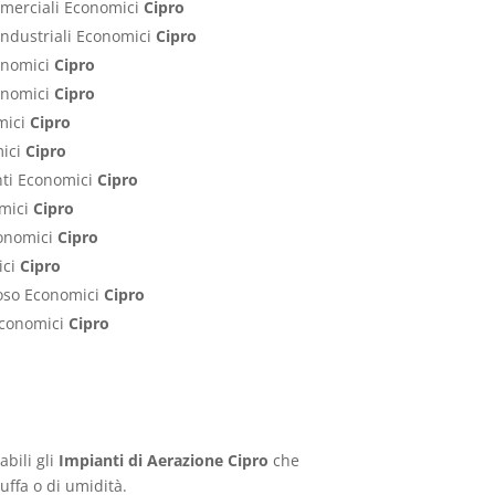
ommerciali Economici
Cipro
Industriali Economici
Cipro
conomici
Cipro
conomici
Cipro
mici
Cipro
mici
Cipro
nti Economici
Cipro
omici
Cipro
conomici
Cipro
ici
Cipro
poso Economici
Cipro
 Economici
Cipro
abili gli
Impianti di Aerazione Cipro
che
uffa o di umidità.