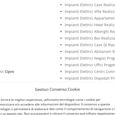
Impianti Elettrici Case Reali
Impianti Elettrici Ville Reali
Impianti Elettrici Appartame
Impianti Elettrici Hotel Real
Impianti Elettrici Alberghi R
Impianti Elettrici Bar Realiz
Impianti Elettrici Case Di Ri
Impianti Elettrici Abitazioni 
Impianti Elettrici Negozi Pro
Impianti Elettrici Uffici Prog
ivi
Cipro
Impianti Elettrici Centri Com
Impianti Elettrici Ospedali P
ro
Impianti Elettrici Studi Medi
Gestisci Consenso Cookie
Impianti Elettrici Ristoranti 
Impianti Elettrici Palestre P
 fornire le migliori esperienze, utilizziamo tecnologie come i cookie per
orizzare e/o accedere alle informazioni del dispositivo. Il consenso a queste
tivi
Cipro
Impianti Elettrici Attività C
nologie ci permetterà di elaborare dati come il comportamento di navigazione o 
entivi
Cipro
Impianti Elettrici Capannoni 
ci su questo sito. Non acconsentire o ritirare il consenso può influire negativame