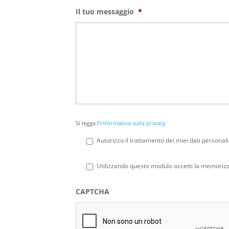
Il tuo messaggio
*
Si
Si legga l'
informativa sulla privacy
legga
l'informativa
Autorizzo il trattamento dei miei dati personali
sulla
privacy
*
Privacy
*
Utilizzando questo modulo accetti la memorizza
CAPTCHA