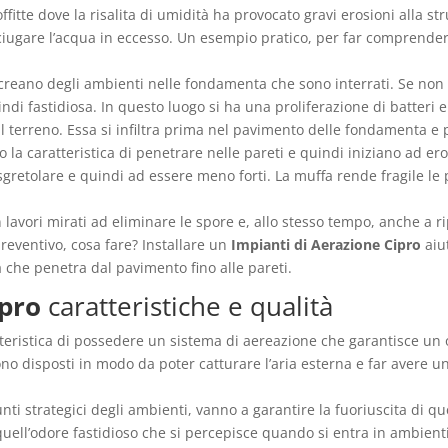
ffitte dove la risalita di umidità ha provocato gravi erosioni alla st
ciugare l’acqua in eccesso. Un esempio pratico, per far comprende
 creano degli ambienti nelle fondamenta che sono interrati. Se non 
uindi fastidiosa. In questo luogo si ha una proliferazione di batter
l terreno. Essa si infiltra prima nel pavimento delle fondamenta e p
la caratteristica di penetrare nelle pareti e quindi iniziano ad ero
 sgretolare e quindi ad essere meno forti. La muffa rende fragile le
 lavori mirati ad eliminare le spore e, allo stesso tempo, anche a ri
preventivo, cosa fare? Installare un
Impianti di Aerazione Cipro
aiut
 che penetra dal pavimento fino alle pareti.
ipro
caratteristiche e qualità
teristica di possedere un sistema di aereazione che garantisce un 
ono disposti in modo da poter catturare l’aria esterna e far avere u
unti strategici degli ambienti, vanno a garantire la fuoriuscita di q
uell’odore fastidioso che si percepisce quando si entra in ambienti